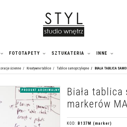
FOTOTAPETY
SZTUKATERIA
INNE
oracje ścienne
/
Kreatywne tablice
/
Tablice samoprzylepne
/
BIAŁA TABLICA SAM
Biała tablic
PRODUKT ARCHIWALNY
markerów M
KOD
:
B137M (marker)