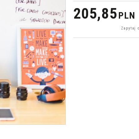
205,85
PLN
Zapytaj 
>