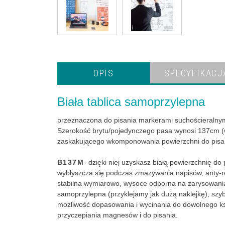
OPIS
SPECYFIKACJ
Biała tablica samoprzylepna
przeznaczona do pisania markerami suchościeralnymi
Szerokość brytu/pojedynczego pasa wynosi 137cm (wi
zaskakującego wkomponowania powierzchni do pisan
B137M
- dzięki niej uzyskasz białą powierzchnię do
wybłyszcza się podczas zmazywania napisów, anty-ref
stabilna wymiarowo, wysoce odporna na zarysowania, 
samoprzylepna (przyklejamy jak dużą naklejkę), szyb
możliwość dopasowania i wycinania do dowolnego k
przyczepiania magnesów i do pisania.