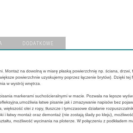
A
DODATKOWE
. Montaż na dowolną w miarę płaską powierzchnię np. ściana, drzwi, f
ększe powierzchnie uzyskujemy poprzez łączenie brytów). Dzięki tej f
ia w wystrój wnętrza.
 pisania markerami suchościeralnymi w macie. Pozwala na lepsze wyświet
leksyjna,umożliwia łatwe pisanie jak i zmazywanie napisów bez pojawie
większość olei z ropy, tłuszcze i tymczasowe działanie rozpuszczalni
ki i łatwy montaż oraz demontaż (nie zostają ślady po kleju), możliwo
ształtu, możliwość wycinania na ploterze. W połączeniu z podkładem