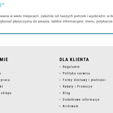
ę?
ana w wielu miejscach, zależnie od naszych potrzeb i wyobraźni: w biu
ykonać płaszczyzny do pisania, tablice informacyjne, menu, potykacze,
RMIE
DLA KLIENTA
s
Regulamin
a
Polityka serwisu
łpraca
Formy dostawy i płatności
kt
Rabaty i Promocje
 sklepu
Blog
Dodatkowe informacje
Archiwum