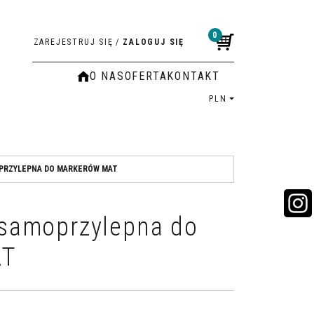
0
ZAREJESTRUJ SIĘ
/
ZALOGUJ SIĘ
O NAS
OFERTA
KONTAKT
PLN
OPRZYLEPNA DO MARKERÓW MAT
a samoprzylepna do
AT