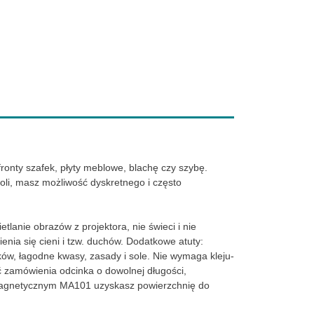
ronty szafek, płyty meblowe, blachę czy szybę.
oli, masz możliwość dyskretnego i często
lanie obrazów z projektora, nie świeci i nie
nia się cieni i tzw. duchów. Dodatkowe atuty:
ków, łagodne kwasy, zasady i sole. Nie wymaga kleju-
ść zamówienia odcinka o dowolnej długości,
 magnetycznym MA101 uzyskasz powierzchnię do