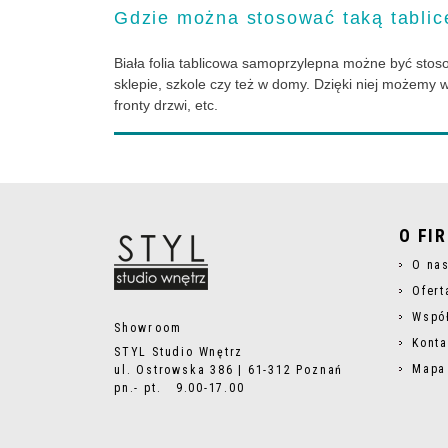
Gdzie można stosować taką tablic
Biała folia tablicowa samoprzylepna możne być stosow
sklepie, szkole czy też w domy. Dzięki niej możemy w
fronty drzwi, etc.
O FI
O na
Ofert
Wspó
Showroom
Konta
STYL Studio Wnętrz
Mapa
ul. Ostrowska 386 | 61-312 Poznań
pn.- pt. 9.00-17.00