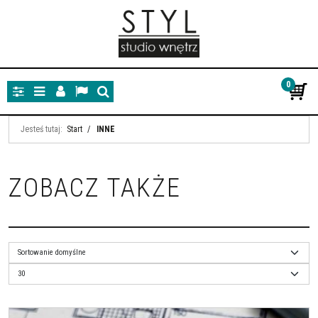
0
Panel
Menu
Panel
Lang
Szukaj
Jesteś tutaj:
Start
/
INNE
ZOBACZ TAKŻE