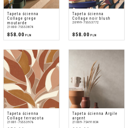
Tapeta ścienna
Tapeta ścienna
Collage grege
Collage noir blush
moutarde
20999-75553772
21000-75553874
858.00
858.00
PLN
PLN
Tapeta ścienna
Tapeta ścienna Argile
Collage terracota
argent
21001-75553976
21009-75491834