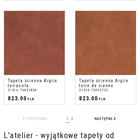
Tapeta ścienna Argile
Tapeta ścienna Argile
terracota
terre de sienne
21016-75492854
21020-75492752
823.00
823.00
PLN
PLN
POPRZEDNIA
1
2
NASTĘPNA
L'atelier - wyjątkowe tapety od