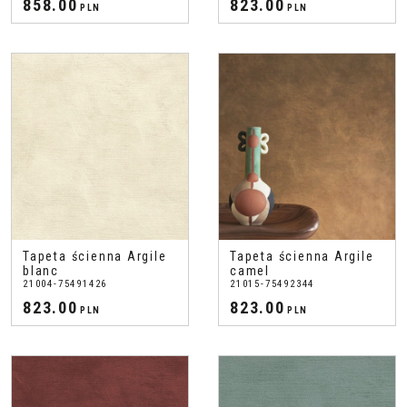
858.00
823.00
PLN
PLN
Tapeta ścienna Argile
Tapeta ścienna Argile
blanc
camel
21004-75491426
21015-75492344
823.00
823.00
PLN
PLN