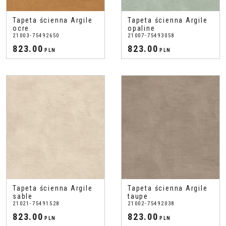
Tapeta ścienna Argile
Tapeta ścienna Argile
ocre
opaline
21003-75492650
21007-75493058
823.00
823.00
PLN
PLN
Tapeta ścienna Argile
Tapeta ścienna Argile
sable
taupe
21021-75491528
21002-75492038
823.00
823.00
PLN
PLN