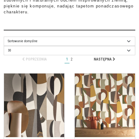
subtelnych i naturalnych odcieni inspirowanych ziemią,
pięknie
się
komponuje, nadając tapetom ponadczasowego
charakteru.
POPRZEDNIA
1
2
NASTĘPNA