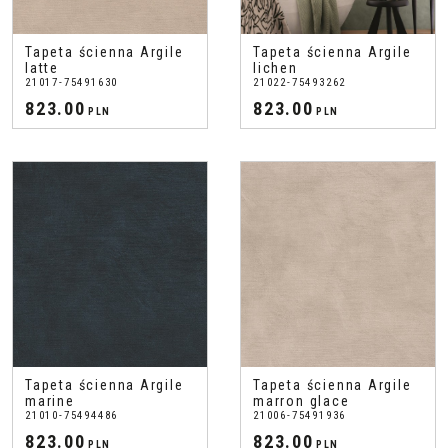
Tapeta ścienna Argile
Tapeta ścienna Argile
latte
lichen
21017-75491630
21022-75493262
823.00
823.00
PLN
PLN
Tapeta ścienna Argile
Tapeta ścienna Argile
marine
marron glace
21010-75494486
21006-75491936
823.00
823.00
PLN
PLN