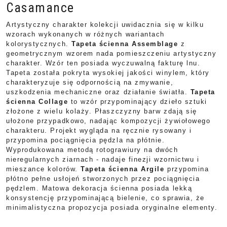
Casamance
Artystyczny charakter kolekcji uwidacznia się w kilku
wzorach wykonanych w różnych wariantach
kolorystycznych.
Tapeta ścienna Assemblage
z
geometrycznym wzorem nada pomieszczeniu artystyczny
charakter. Wzór ten posiada wyczuwalną fakturę lnu.
Tapeta została pokryta wysokiej jakości winylem, który
charakteryzuje się odpornością na zmywanie,
uszkodzenia mechaniczne oraz działanie światła.
Tapeta
ścienna Collage
to wzór przypominający dzieło sztuki
złożone z wielu kolaży. Płaszczyzny barw zdają się
ułożone przypadkowo, nadając kompozycji żywiołowego
charakteru. Projekt wygląda na ręcznie rysowany i
przypomina pociągnięcia pędzla na płótnie.
Wyprodukowana metodą rotograwiury na dwóch
nieregularnych ziarnach - nadaje finezji wzornictwu i
mieszance kolorów.
Tapeta ścienna Argile
przypomina
płótno pełne usłojeń stworzonych przez pociągnięcia
pędzlem. Matowa dekoracja ścienna posiada lekką
konsystencję przypominającą bielenie, co sprawia, że
minimalistyczna propozycja posiada oryginalne elementy.