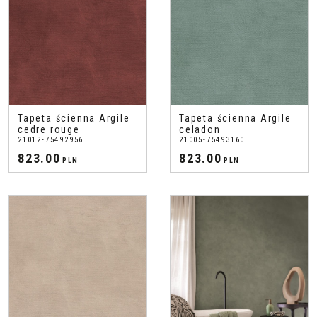
Tapeta ścienna Argile
Tapeta ścienna Argile
cedre rouge
celadon
21012-75492956
21005-75493160
823.00
823.00
PLN
PLN