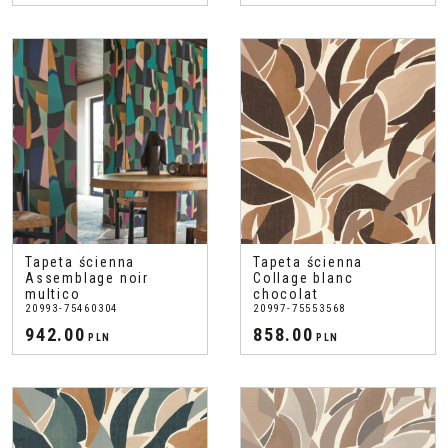
Tapeta ścienna
Tapeta ścienna
Assemblage noir
Collage blanc
multico
chocolat
20993-75460304
20997-75553568
942.00
858.00
PLN
PLN