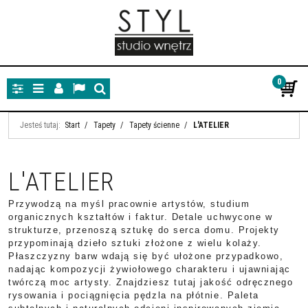
0
Panel
Menu
Panel
Lang
Szukaj
Jesteś tutaj:
Start
/
Tapety
/
Tapety ścienne
/
L'ATELIER
L'ATELIER
Przywodzą na myśl pracownie artystów, studium
organicznych kształtów i faktur. Detale uchwycone w
strukturze, przenoszą sztukę do serca domu. Projekty
przypominają dzieło sztuki złożone z wielu kolaży.
Płaszczyzny barw wdają się być ułożone przypadkowo,
nadając kompozycji żywiołowego charakteru i ujawniając
twórczą moc artysty. Znajdziesz tutaj jakość odręcznego
rysowania i pociągnięcia pędzla na płótnie. Paleta