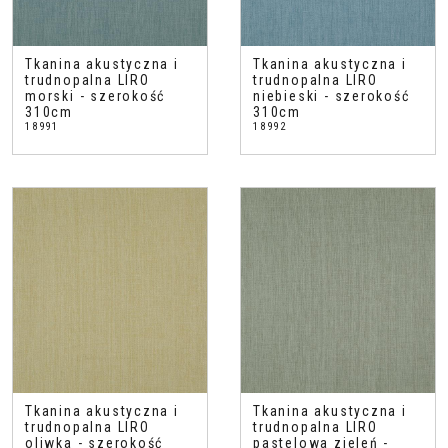
Tkanina akustyczna i
Tkanina akustyczna i
trudnopalna LIRO
trudnopalna LIRO
morski - szerokość
niebieski - szerokość
310cm
310cm
18991
18992
Tkanina akustyczna i
Tkanina akustyczna i
trudnopalna LIRO
trudnopalna LIRO
oliwka - szerokość
pastelowa zieleń -