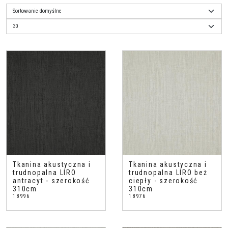
Tkanina akustyczna i
Tkanina akustyczna i
trudnopalna LIRO
trudnopalna LIRO beż
antracyt - szerokość
ciepły - szerokość
310cm
310cm
18996
18976