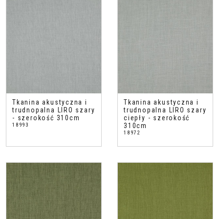
Tkanina akustyczna i
Tkanina akustyczna i
trudnopalna LIRO szary
trudnopalna LIRO szary
- szerokość 310cm
ciepły - szerokość
18993
310cm
18972