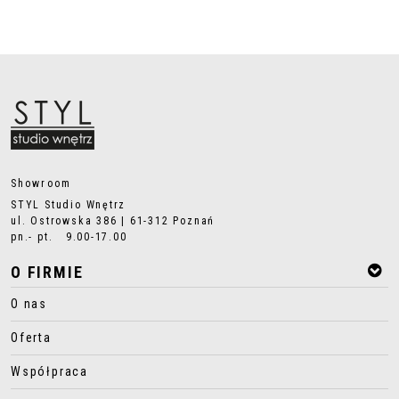
Showroom
STYL Studio Wnętrz
ul. Ostrowska 386 | 61-312 Poznań
pn.- pt. 9.00-17.00
O FIRMIE
O nas
Oferta
Współpraca