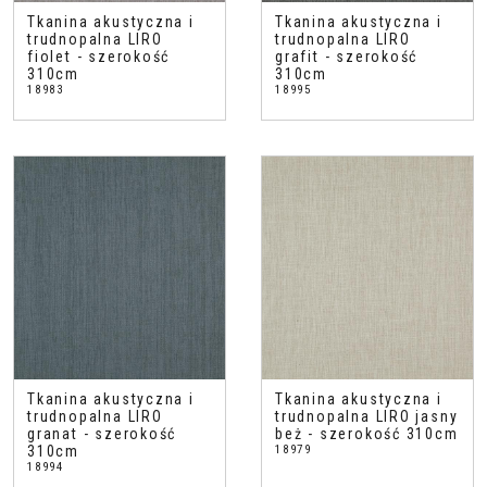
Tkanina akustyczna i
Tkanina akustyczna i
trudnopalna LIRO
trudnopalna LIRO
fiolet - szerokość
grafit - szerokość
310cm
310cm
18983
18995
Tkanina akustyczna i
Tkanina akustyczna i
trudnopalna LIRO
trudnopalna LIRO jasny
granat - szerokość
beż - szerokość 310cm
310cm
18979
18994