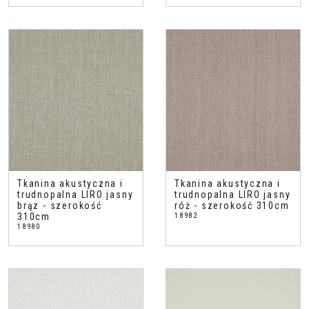
Tkanina akustyczna i
Tkanina akustyczna i
trudnopalna LIRO jasny
trudnopalna LIRO jasny
brąz - szerokość
róż - szerokość 310cm
310cm
18982
18980