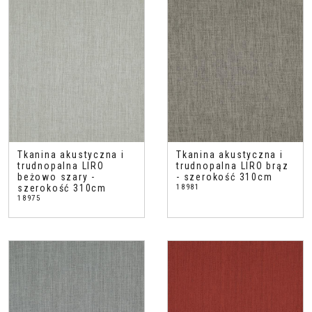
Tkanina akustyczna i
Tkanina akustyczna i
trudnopalna LIRO
trudnopalna LIRO brąz
beżowo szary -
- szerokość 310cm
szerokość 310cm
18981
18975