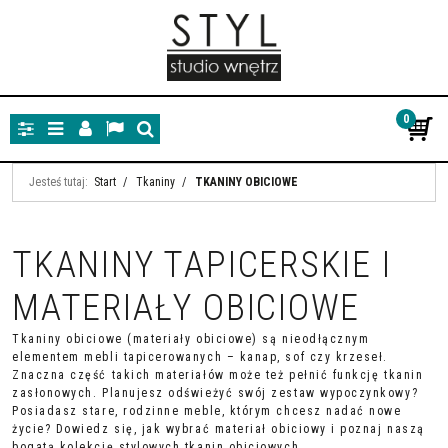
0
Panel
Menu
Panel
Lang
Szukaj
Jesteś tutaj:
Start
/
Tkaniny
/
TKANINY OBICIOWE
TKANINY TAPICERSKIE I
MATERIAŁY OBICIOWE
Tkaniny obiciowe (materiały obiciowe) są nieodłącznym
elementem mebli tapicerowanych – kanap, sof czy krzeseł.
Znaczna część takich materiałów może też pełnić funkcję tkanin
zasłonowych. Planujesz odświeżyć swój zestaw wypoczynkowy?
Posiadasz stare, rodzinne meble, którym chcesz nadać nowe
życie? Dowiedz się, jak wybrać materiał obiciowy i poznaj naszą
bogatą kolekcję stylowych tkanin obiciowych.