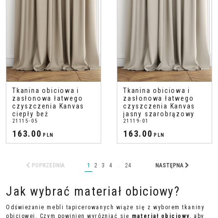
Tkanina obiciowa i
Tkanina obiciowa i
zasłonowa łatwego
zasłonowa łatwego
czyszczenia Kanvas
czyszczenia Kanvas
ciepły beż
jasny szarobrązowy
21115-05
21119-01
163.00
163.00
PLN
PLN
POPRZEDNIA
1
2
3
4
...
24
NASTĘPNA
Jak wybrać materiał obiciowy?
Odświeżanie mebli tapicerowanych wiąże się z wyborem tkaniny
obiciowej. Czym powinien wyróżniać się
materiał obiciowy
, aby