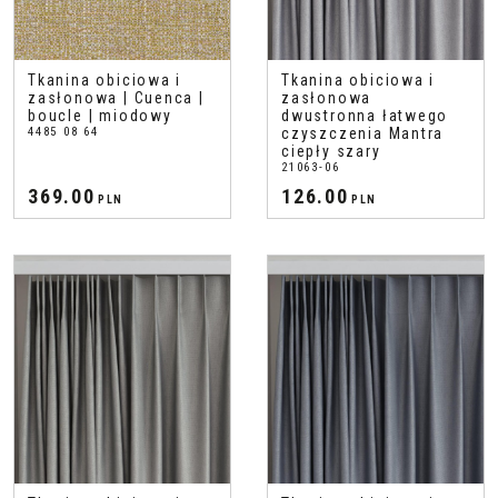
Tkanina obiciowa i
Tkanina obiciowa i
zasłonowa | Cuenca |
zasłonowa
boucle | miodowy
dwustronna łatwego
4485 08 64
czyszczenia Mantra
ciepły szary
21063-06
369.00
126.00
PLN
PLN