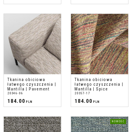
Tkanina obiciowa
Tkanina obiciowa
łatwego czyszczenia |
łatwego czyszczenia |
Mantilla | Pavement
Mantilla | Spice
20346-06
20357-17
184.00
184.00
PLN
PLN
NOWOŚĆ