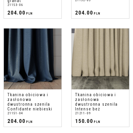
granat
21152-05
21153-06
204.00
204.00
PLN
PLN
Tkanina obiciowa i
Tkanina obiciowa i
zasłonowa
zasłonowa
dwustronna szenila
dwustronna szenila
Confidante niebieski
Intense beż
21151-04
21211-09
204.00
150.00
PLN
PLN