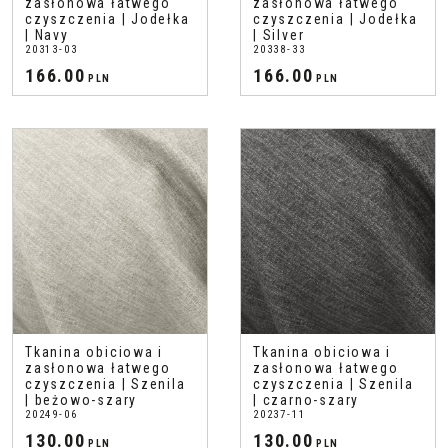
zasłonowa łatwego
zasłonowa łatwego
czyszczenia | Jodełka
czyszczenia | Jodełka
| Navy
| Silver
20313-03
20338-33
166.00
166.00
PLN
PLN
Tkanina obiciowa i
Tkanina obiciowa i
zasłonowa łatwego
zasłonowa łatwego
czyszczenia | Szenila
czyszczenia | Szenila
| beżowo-szary
| czarno-szary
20249-06
20237-11
130.00
130.00
PLN
PLN