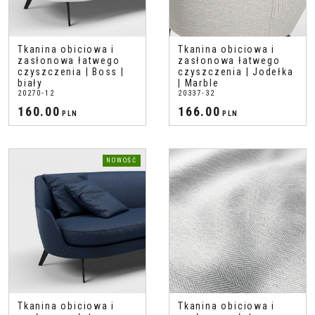
Tkanina obiciowa i
Tkanina obiciowa i
zasłonowa łatwego
zasłonowa łatwego
czyszczenia | Boss |
czyszczenia | Jodełka
biały
| Marble
20270-12
20337-32
160.00
166.00
PLN
PLN
NOWOŚĆ
Tkanina obiciowa i
Tkanina obiciowa i