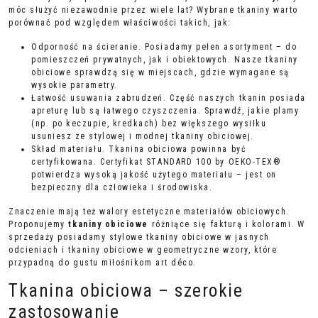
móc służyć niezawodnie przez wiele lat? Wybrane tkaniny warto
porównać pod względem właściwości takich, jak:
Odporność na ścieranie. Posiadamy pełen asortyment – do
pomieszczeń prywatnych, jak i obiektowych. Nasze tkaniny
obiciowe sprawdzą się w miejscach, gdzie wymagane są
wysokie parametry.
Łatwość usuwania zabrudzeń. Część naszych tkanin posiada
apreturę lub są łatwego czyszczenia. Sprawdź, jakie plamy
(np. po keczupie, kredkach) bez większego wysiłku
usuniesz ze stylowej i modnej tkaniny obiciowej.
Skład materiału. Tkanina obiciowa powinna być
certyfikowana. Certyfikat STANDARD 100 by OEKO-TEX®
potwierdza wysoką jakość użytego materiału – jest on
bezpieczny dla człowieka i środowiska.
Znaczenie mają też walory estetyczne materiałów obiciowych.
Proponujemy
tkaniny obiciowe
różniące się fakturą i kolorami. W
sprzedaży posiadamy stylowe tkaniny obiciowe w jasnych
odcieniach i
tkaniny obiciowe w geometryczne wzory
, które
przypadną do gustu miłośnikom art déco.
Tkanina obiciowa – szerokie
zastosowanie