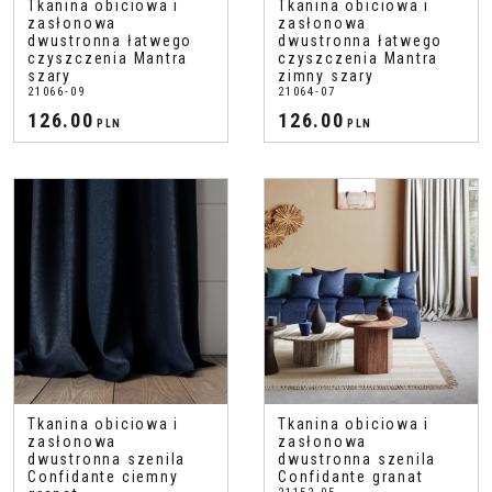
Tkanina obiciowa i
Tkanina obiciowa i
zasłonowa
zasłonowa
dwustronna łatwego
dwustronna łatwego
czyszczenia Mantra
czyszczenia Mantra
szary
zimny szary
21066-09
21064-07
126.00
126.00
PLN
PLN
Tkanina obiciowa i
Tkanina obiciowa i
zasłonowa
zasłonowa
dwustronna szenila
dwustronna szenila
Confidante ciemny
Confidante granat