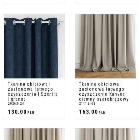
Tkanina obiciowa i
Tkanina obiciowa i
zasłonowa łatwego
zasłonowa łatwego
czyszczenia | Szenila
czyszczenia Kanvas
| granat
ciemny szarobrązowy
20262-24
21118-02
130.00
163.00
PLN
PLN