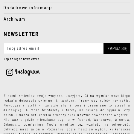
Dodatkowe informacje
Archiwum
NEWSLETTER
Zapisz się do newslettera
Z nami zmienisz swoje wnętrze. Uszyjemy Ci na wymiar wszelkiego
rodzaju
dekoracje okienne
tj.
zasłony
,
firany
czy
rolety rzymskie
.
Nowoczesny styl? - żaluzje aluminiowe i drewniane to strzał w
dziesiątkę. A może
fototapety
i
tapety
na ścianę do sypialni czy
salonu? Nasza sztukateria stworzy ekskluzywne nowoczesne wnętrze.
Nie ważne gdzie mieszkasz czy to w Poznań, Warszawa, Wrocław,
Gdańsk... odmienimy Twoje wnętrze bez względu na odległość.
Odwiedź nasz salon w Poznaniu, gdzie masz do wyboru kilkanaście