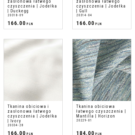
zasłonowa łatwego
zasłonowa łatwego
czyszczenia | Jodełka
czyszczenia | Jodełka
| Duckegg
| Gull
20318-09
20314-04
166.00
166.00
PLN
PLN
Tkanina obiciowa i
Tkanina obiciowa
zasłonowa łatwego
łatwego czyszczenia |
czyszczenia | Jodełka
Mantilla | Horizon
| Ivory
20229-01
20334-28
166.00
184.00
PLN
PLN