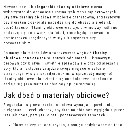
Nowoczesne lub
eleganckie tkaniny obiciowe
można
wykorzystać do odnowienia rozmaitych mebli tapicerowanych.
Stylowe tkaniny obiciowe
w kolorze granatowym, antracytowym
czy morskim doskonale nadadzą się do obszycia siedzisk i
oparć krzeseł.
Tkaniny obiciowe wzorzyste
w motywy roślinne
nadadzą się do stworzenia foteli, które będą pasować do
pomieszczeń urządzonych w stylu klasycznym czy
prowansalskim.
Co mamy dla miłośników nowoczesnych wnętrz?
Tkaniny
obiciowe nowoczesne
w jasnych odcieniach – kremowym,
beżowym czy białym – świetnie sprawdzą się przy odświeżaniu
sofy, która następnie znajdzie swoje miejsce w salonie
utrzymanym w stylu skandynawskim. W sprzedaży mamy też
tkaniny obiciowe dla dzieci
– są one kolorowe i doskonale
nadają się jako materiał obiciowy np. na wersalkę.
Jak dbać o materiały obiciowe?
Elegancka i stylowa tkanina obiciowa wymaga odpowiedniej
pielęgnacji. Jeżeli chcesz, aby tkanina obiciowa wyglądała przez
lata jak nowa, pamiętaj o paru podstawowych zasadach:
Plamy należy usuwać szybko, stosując dedykowane do tego