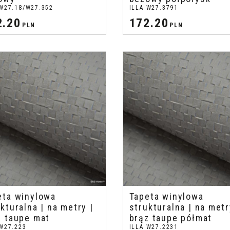
 W27.18/W27.352
ILLA W27.3791
2.20
172.20
PLN
PLN
eta winylowa
Tapeta winylowa
kturalna | na metry |
strukturalna | na metr
z taupe mat
brąz taupe półmat
 W27.223
ILLA W27.2231