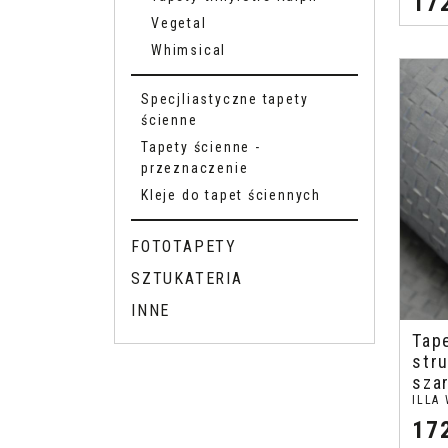
17
Vegetal
Whimsical
Specjliastyczne tapety
ścienne
Tapety ścienne -
przeznaczenie
Kleje do tapet ściennych
FOTOTAPETY
SZTUKATERIA
INNE
Tap
stru
sza
ILLA
17