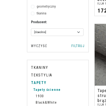
ILLA
geometryczny
17
tkanina
Producent
:
TKANINY
TEKSTYLIA
TAPETY
Tapety ścienne
Tap
stru
1930
brą
Black&White
ILLA