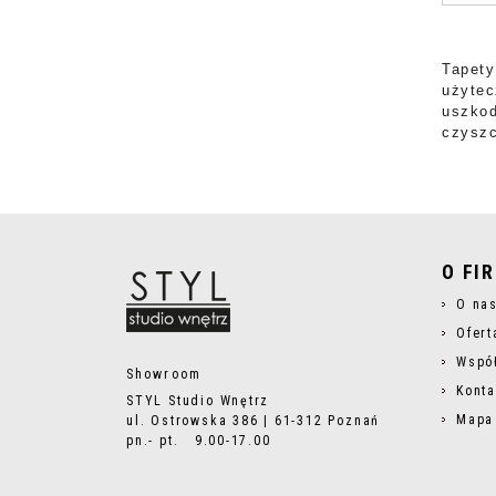
Tapety
użytec
uszkod
czyszc
O FI
O na
Ofert
Wspó
Showroom
Konta
STYL Studio Wnętrz
Mapa
ul. Ostrowska 386 | 61-312 Poznań
pn.- pt. 9.00-17.00