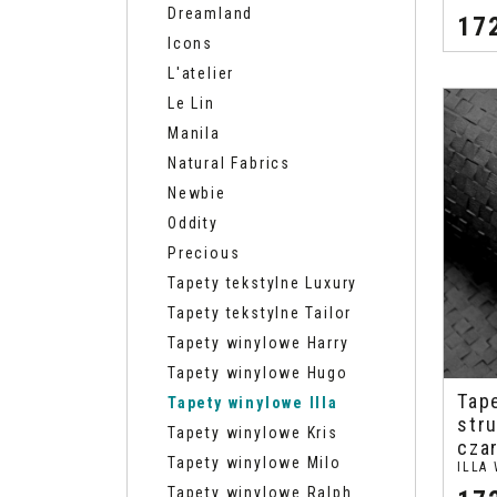
Dreamland
17
Icons
L'atelier
Le Lin
Manila
Natural Fabrics
Newbie
Oddity
Precious
Tapety tekstylne Luxury
Tapety tekstylne Tailor
Tapety winylowe Harry
Tapety winylowe Hugo
Tap
Tapety winylowe Illa
stru
Tapety winylowe Kris
cza
Tapety winylowe Milo
ILLA
Tapety winylowe Ralph