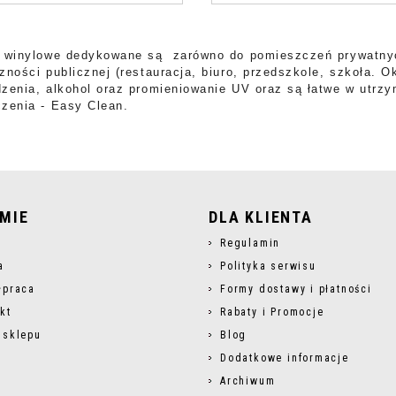
 winylowe dedykowane są zarówno do pomieszczeń prywatnych (
zności publicznej (restauracja, biuro, przedszkole, szkoła. 
zenia, alkohol oraz promieniowanie UV oraz są łatwe w utrzy
zenia - Easy Clean.
RMIE
DLA KLIENTA
s
Regulamin
a
Polityka serwisu
łpraca
Formy dostawy i płatności
kt
Rabaty i Promocje
 sklepu
Blog
Dodatkowe informacje
Archiwum