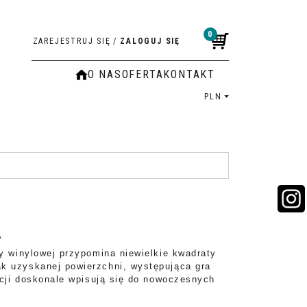
0
ZAREJESTRUJ SIĘ
/
ZALOGUJ SIĘ
O NAS
OFERTA
KONTAKT
PLN
A
y winylowej przypomina niewielkie kwadraty
k uzyskanej powierzchni, występująca gra
kcji doskonale wpisują się do nowoczesnych