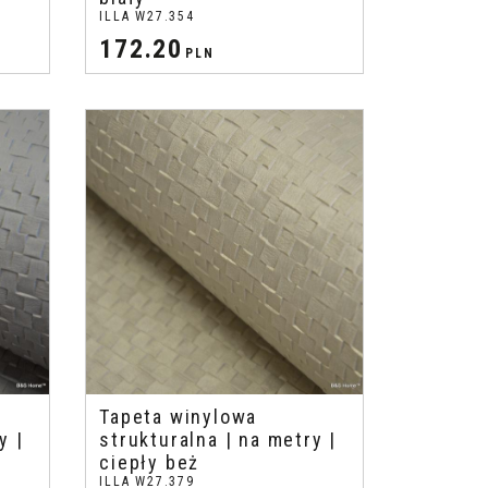
ILLA W27.354
172.20
PLN
Tapeta winylowa
y |
strukturalna | na metry |
ciepły beż
ILLA W27.379