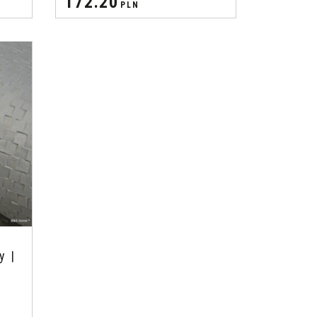
172.20
PLN
y |