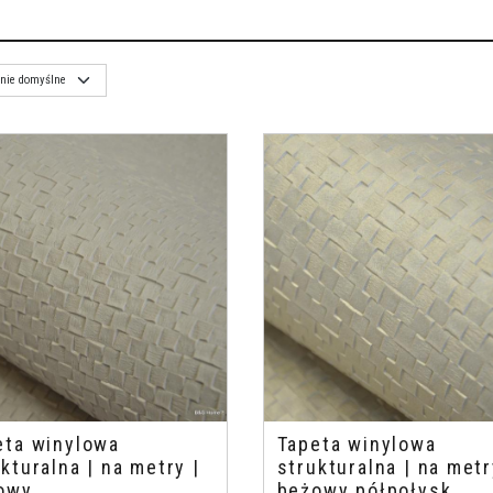
eta winylowa
Tapeta winylowa
kturalna | na metry |
strukturalna | na metr
owy
beżowy półpołysk