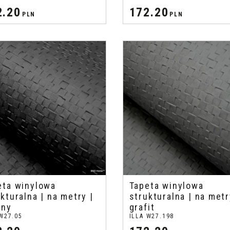
2.20
172.20
PLN
PLN
eta winylowa
Tapeta winylowa
kturalna | na metry |
strukturalna | na metr
rny
grafit
 W27.05
ILLA W27.198