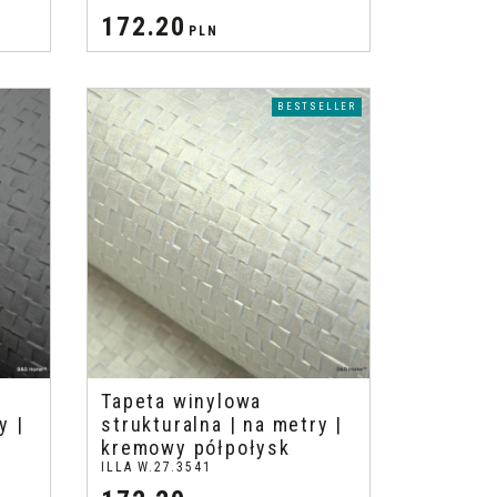
172.20
PLN
BESTSELLER
Tapeta winylowa
y |
strukturalna | na metry |
kremowy półpołysk
ILLA W.27.3541