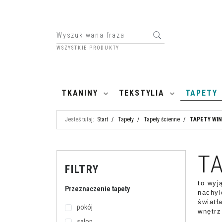
WSZYSTKIE PRODUKTY
HOME
TKANINY
TEKSTYLIA
TAPETY
Jesteś tutaj:
Start
/
Tapety
/
Tapety ścienne
/
TAPETY WIN
T
FILTRY
to wyj
Przeznaczenie tapety
nachyl
światł
pokój
wnętrz
salon