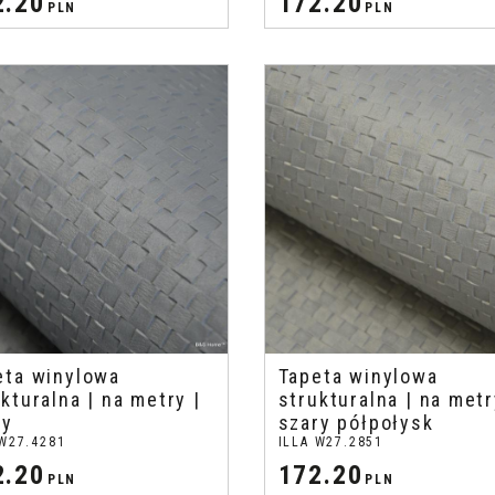
2.20
172.20
PLN
PLN
eta winylowa
Tapeta winylowa
kturalna | na metry |
strukturalna | na metr
ry
szary półpołysk
 W27.4281
ILLA W27.2851
2.20
172.20
PLN
PLN