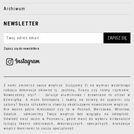
Archiwum
NEWSLETTER
Zapisz się do newslettera
Z nami zmienisz swoje wnętrze. Uszyjemy Ci na wymiar wszelkiego
rodzaju
dekoracje okienne
tj.
zasłony
,
firany
czy
rolety rzymskie
.
Nowoczesny styl? - żaluzje aluminiowe i drewniane to strzał w
dziesiątkę. A może
fototapety
i
tapety
na ścianę do sypialni czy
salonu? Nasza sztukateria stworzy ekskluzywne nowoczesne wnętrze.
Nie ważne gdzie mieszkasz czy to w Poznań, Warszawa, Wrocław,
Gdańsk... odmienimy Twoje wnętrze bez względu na odległość.
Odwiedź nasz salon w Poznaniu, gdzie masz do wyboru kilkanaście
tysięcy
tkanin obiciowych
, dekoracyjnych, specjalnych. Aranżacja
wnętrz tkaninami to nasza specjalność.