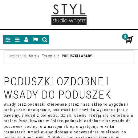
0
Panel
Menu
Panel
Lang
Szukaj
Jesteś tutaj:
Start
/
Tekstylia
/
PODUSZKI I WSADY
PODUSZKI OZDOBNE I
WSADY DO PODUSZEK
Wsady oraz poduszki oferowane przez nasz sklep to wygodne i
praktyczne rozwiązanie, ponieważ ich powłoka wykonana jest z
bawełny, a wsad z poliestru, dzięki czemu nadają się do prania w
pralce. Produkowane w Polsce poduszki ozdobne oraz wsady do
poszewek dostępne w naszym sklepie występują w kilku
rozmiarach, umożliwiając dobranie odpowiedniej wielkości do
posiadanej poszewki. Ozdobne poduszki znajdujące się w