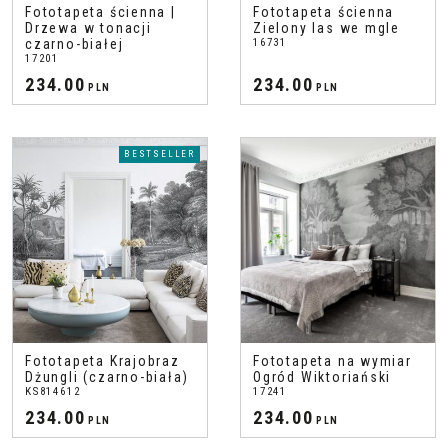
Fototapeta ścienna |
Fototapeta ścienna
Drzewa w tonacji
Zielony las we mgle
czarno-białej
16731
17201
234.00
234.00
PLN
PLN
BESTSELLER
Fototapeta Krajobraz
Fototapeta na wymiar
Dżungli (czarno-biała)
Ogród Wiktoriański
KS814612
17241
234.00
234.00
PLN
PLN