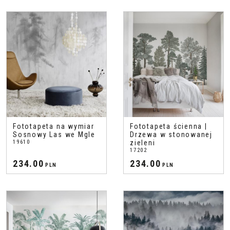
Fototapeta na wymiar
Fototapeta ścienna |
Sosnowy Las we Mgle
Drzewa w stonowanej
19610
zieleni
17202
234.00
234.00
PLN
PLN