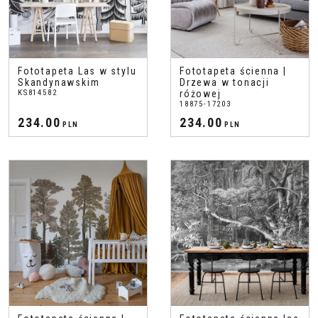
Fototapeta Las w stylu
Fototapeta ścienna |
Skandynawskim
Drzewa w tonacji
KS814582
różowej
18875-17203
234.00
234.00
PLN
PLN