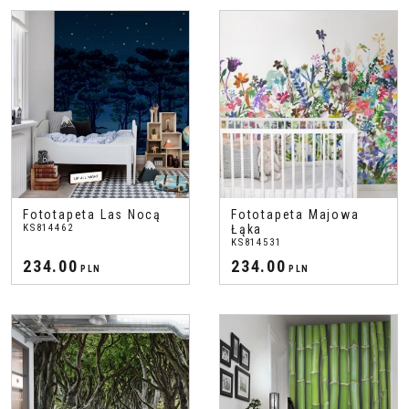
Fototapeta Las Nocą
Fototapeta Majowa
KS814462
Łąka
KS814531
234.00
234.00
PLN
PLN