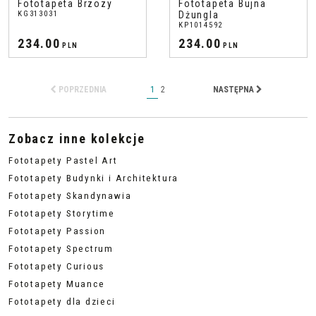
Fototapeta Brzozy
Fototapeta Bujna
KG313031
Dżungla
KP1014592
234.00
234.00
PLN
PLN
POPRZEDNIA
1
2
NASTĘPNA
Zobacz inne kolekcje
Fototapety Pastel Art
Fototapety Budynki i Architektura
Fototapety Skandynawia
Fototapety Storytime
Fototapety Passion
Fototapety Spectrum
Fototapety Curious
Fototapety Muance
Fototapety dla dzieci