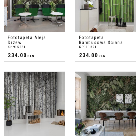
Fototapeta Aleja
Fototapeta
Drzew
Bambusowa Ściana
KH915251
KP111821
234.00
234.00
PLN
PLN