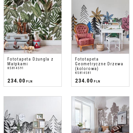
Fototapeta Dżungla z
Fototapeta
Małpkami
Geometryczne Drzewa
KS814591
(kolorowa)
KS814581
234.00
234.00
PLN
PLN