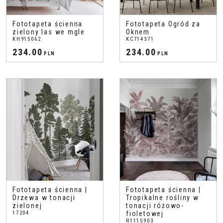
Fototapeta ścienna
Fototapeta Ogród za
zielony las we mgle
Oknem
KH915062
KC714371
234.00
234.00
PLN
PLN
Fototapeta ścienna |
Fototapeta ścienna |
Drzewa w tonacji
Tropikalne rośliny w
zielonej
tonacji różowo-
17204
fioletowej
R1115903