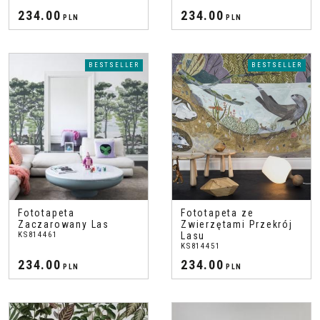
234.00
234.00
PLN
PLN
BESTSELLER
BESTSELLER
Fototapeta
Fototapeta ze
Zaczarowany Las
Zwierzętami Przekrój
KS814461
Lasu
KS814451
234.00
234.00
PLN
PLN