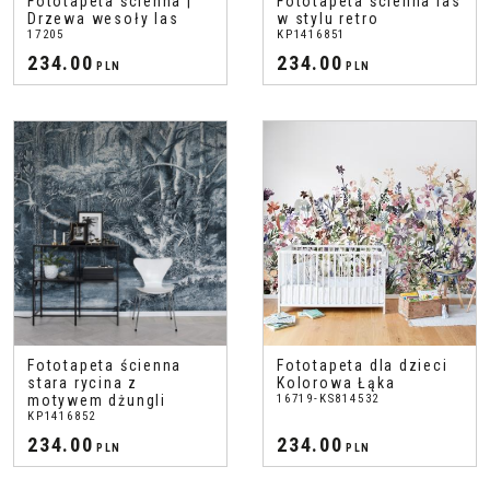
Fototapeta ścienna |
Fototapeta ścienna las
Drzewa wesoły las
w stylu retro
17205
KP1416851
234.00
234.00
PLN
PLN
Fototapeta ścienna
Fototapeta dla dzieci
stara rycina z
Kolorowa Łąka
motywem dżungli
16719-KS814532
KP1416852
234.00
234.00
PLN
PLN