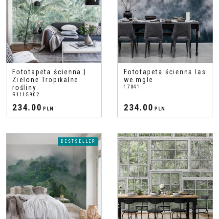
Fototapeta ścienna |
Fototapeta ścienna las
Zielone Tropikalne
we mgle
rośliny
17041
R1115902
234.00
234.00
PLN
PLN
BESTSELLER