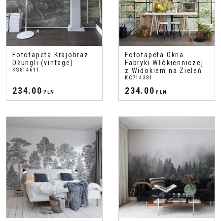
Fototapeta Krajobraz
Fototapeta Okna
Dżungli (vintage)
Fabryki Włókienniczej
KS814611
z Widokiem na Zieleń
KC714381
234.00
234.00
PLN
PLN