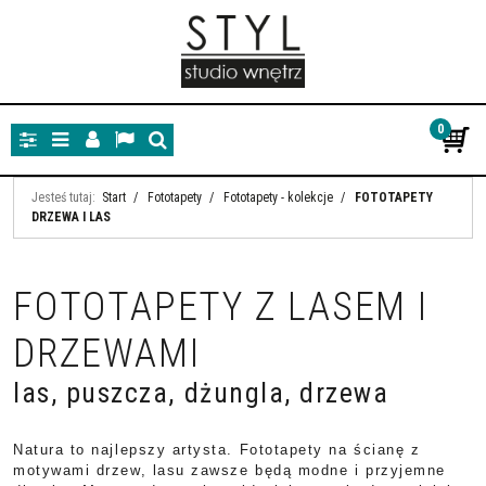
0
Panel
Menu
Panel
Lang
Szukaj
Jesteś tutaj:
Start
/
Fototapety
/
Fototapety - kolekcje
/
FOTOTAPETY
DRZEWA I LAS
FOTOTAPETY Z LASEM I
DRZEWAMI
las, puszcza, dżungla, drzewa
Natura to najlepszy artysta. Fototapety na ścianę z
motywami drzew, lasu zawsze będą modne i przyjemne