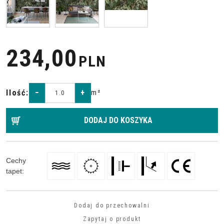
234,00
PLN
Ilość
:
−
+
m²
DODAJ DO KOSZYKA
Cechy
tapet
:
Dodaj do przechowalni
Zapytaj o produkt