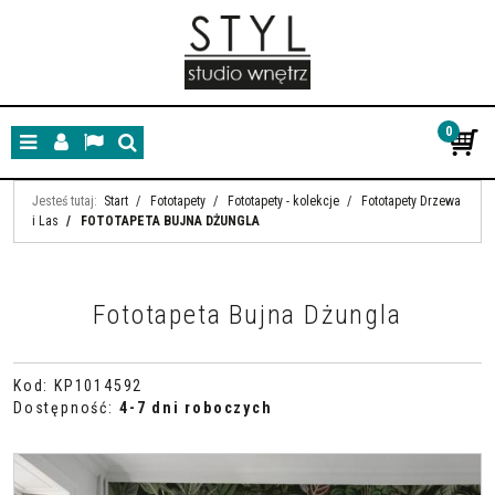
0
Menu
Panel
Lang
Szukaj
Jesteś tutaj:
Start
/
Fototapety
/
Fototapety - kolekcje
/
Fototapety Drzewa
i Las
/
FOTOTAPETA BUJNA DŻUNGLA
Fototapeta Bujna Dżungla
Kod
:
KP1014592
Dostępność
:
4-7 dni roboczych