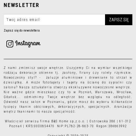
NEWSLETTER
Zapisz się do newslettera
Z nami zmienisz swoje wnętrze. Uszyjemy Ci na wymiar wszelkiego
rodzaju
dekoracje okienne
tj.
zasłony
,
firany
czy
rolety rzymskie
.
Nowoczesny styl? - żaluzje aluminiowe i drewniane to strzał w
dziesiątkę. A może
fototapety
i
tapety
na ścianę do sypialni czy
salonu? Nasza sztukateria stworzy ekskluzywne nowoczesne wnętrze.
Nie ważne gdzie mieszkasz czy to w Poznań, Warszawa, Wrocław,
Gdańsk... odmienimy Twoje wnętrze bez względu na odległość.
Odwiedź nasz salon w Poznaniu, gdzie masz do wyboru kilkanaście
tysięcy
tkanin obiciowych
, dekoracyjnych, specjalnych. Aranżacja
wnętrz tkaninami to nasza specjalność.
Właściciel serwisu firma B&S Home sp.z o.o. | Ostrowska 386 | 61-312
Poznań | KRS:0000854470 NIP:PL782-28-863-70 Regon:386863992
Copyright © 2009-2025