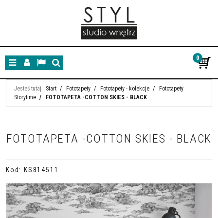
0
Menu
Panel
Lang
Szukaj
Jesteś tutaj:
Start
/
Fototapety
/
Fototapety - kolekcje
/
Fototapety
Storytime
/
FOTOTAPETA -COTTON SKIES - BLACK
FOTOTAPETA -COTTON SKIES - BLACK
Kod
:
KS814511