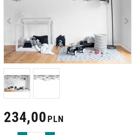
<
>
234,00
PLN