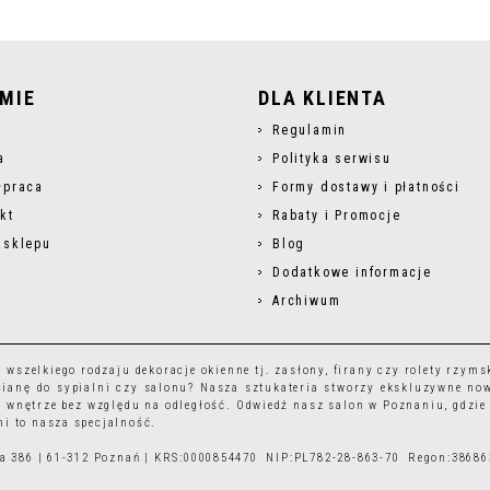
RMIE
DLA KLIENTA
s
Regulamin
a
Polityka serwisu
łpraca
Formy dostawy i płatności
kt
Rabaty i Promocje
 sklepu
Blog
Dodatkowe informacje
Archiwum
r wszelkiego rodzaju
dekoracje okienne
tj.
zasłony
,
firany
czy
rolety rzyms
ianę do sypialni czy salonu? Nasza sztukateria stworzy ekskluzywne no
 wnętrze bez względu na odległość. Odwiedź nasz salon w Poznaniu, gdzie
i to nasza specjalność.
ska 386 | 61-312 Poznań | KRS:0000854470 NIP:PL782-28-863-70 Regon:3868