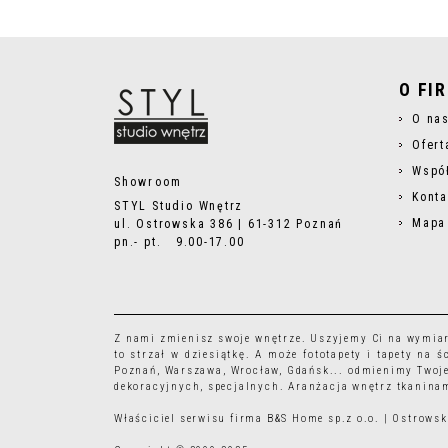
O FI
O na
Ofert
Wspó
Showroom
Konta
STYL Studio Wnętrz
Mapa
ul. Ostrowska 386 | 61-312 Poznań
pn.- pt. 9.00-17.00
Z nami zmienisz swoje wnętrze. Uszyjemy Ci na wymia
to strzał w dziesiątkę. A może
fototapety
i
tapety
na śc
Poznań, Warszawa, Wrocław, Gdańsk... odmienimy Twoje
dekoracyjnych, specjalnych. Aranżacja wnętrz tkaninam
Właściciel serwisu firma B&S Home sp.z o.o. | Ostrow