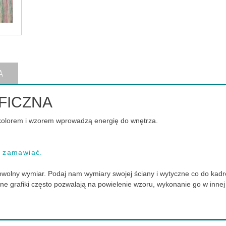
A
AFICZNA
 kolorem i wzorem wprowadzą energię do wnętrza.
k zamawiać.
 dowolny wymiar. Podaj nam wymiary swojej ściany i wytyczne co do k
ane grafiki często pozwalają na powielenie wzoru, wykonanie go w inn