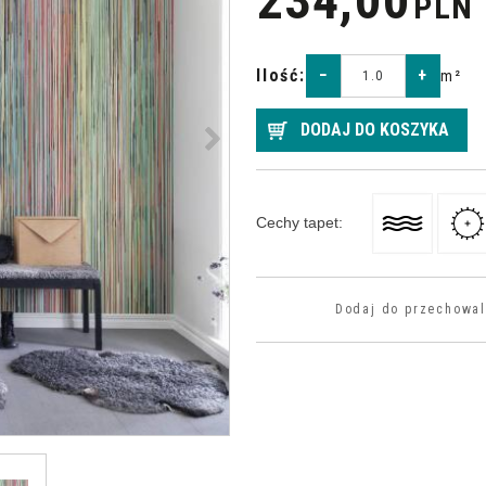
234,00
PLN
Ilość
:
−
+
m²
>
DODAJ DO KOSZYKA
Cechy tapet
:
Dodaj do przechowal