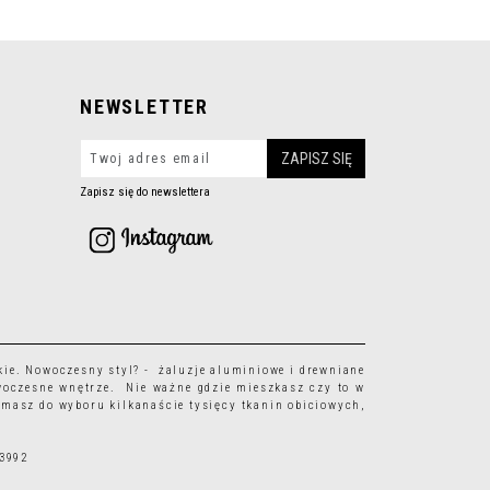
NEWSLETTER
Zapisz się do newslettera
kie
. Nowoczesny styl? - żaluzje aluminiowe i drewniane
woczesne wnętrze. Nie ważne gdzie mieszkasz czy to w
 masz do wyboru kilkanaście tysięcy
tkanin obiciowych
,
63992