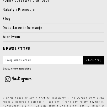
Formy dostawy i płatności
Rabaty i Promocje
Blog
Dodatkowe informacje
Archiwum
NEWSLETTER
Zapisz się do newslettera
Z nami zmienisz swoje wnętrze. Uszyjemy Ci na wymiar wszelkiego
rodzaju
dekoracje okienne
tj.
zasłony
,
firany
czy
rolety rzymskie
.
Nowoczesny styl? - żaluzje aluminiowe i drewniane to strzał w