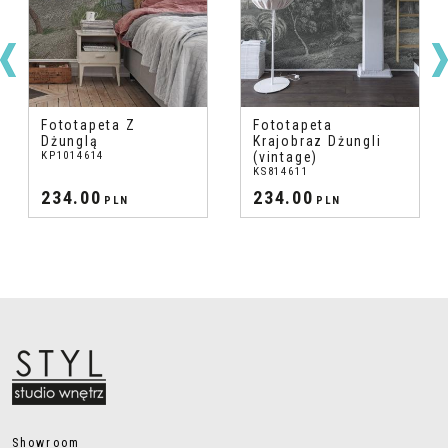
Fototapeta Z
Fototapeta
Dżunglą
Krajobraz Dżungli
KP1014614
(vintage)
KS814611
234.00
234.00
PLN
PLN
Showroom