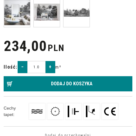
234,00
PLN
Ilość
:
−
+
m²
DODAJ DO KOSZYKA
Cechy
tapet
:
Dodaj do przechowalni