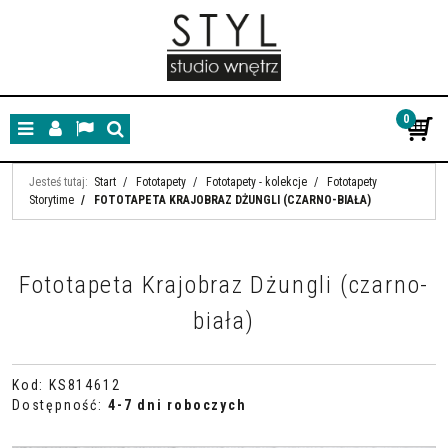
0
Menu
Panel
Lang
Szukaj
Jesteś tutaj:
Start
/
Fototapety
/
Fototapety - kolekcje
/
Fototapety
Storytime
/
FOTOTAPETA KRAJOBRAZ DŻUNGLI (CZARNO-BIAŁA)
Fototapeta Krajobraz Dżungli (czarno-
biała)
Kod
:
KS814612
Dostępność
:
4-7 dni roboczych