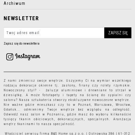
Archiwum
NEWSLETTER
Zapisz się do newslettera
Z nami zmienisz swoje wnętrze. Uszyjemy Ci na wymiar wszelkiego
rodzaju
dekoracje okienne
tj.
zasłony
,
firany
czy
rolety rzymskie
.
Nowoczesny styl? - żaluzje aluminiowe i drewniane to strzał w
dziesiątkę. A może
fototapety
i
tapety
na ścianę do sypialni czy
salonu? Nasza sztukateria stworzy ekskluzywne nowoczesne wnętrze.
Nie ważne gdzie mieszkasz czy to w Poznań, Warszawa, Wrocław,
Gdańsk... odmienimy Twoje wnętrze bez względu na odległość.
Odwiedź nasz salon w Poznaniu, gdzie masz do wyboru kilkanaście
tysięcy
tkanin obiciowych
, dekoracyjnych, specjalnych. Aranżacja
wnętrz tkaninami to nasza specjalność.
Właściciel serwisu firma B&S Home sp.z o.o. | Ostrowska 386 | 61-312