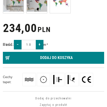
234,00
PLN
Ilość
:
−
+
m²
DODAJ DO KOSZYKA
Cechy
tapet
:
Dodaj do przechowalni
Zapytaj o produkt