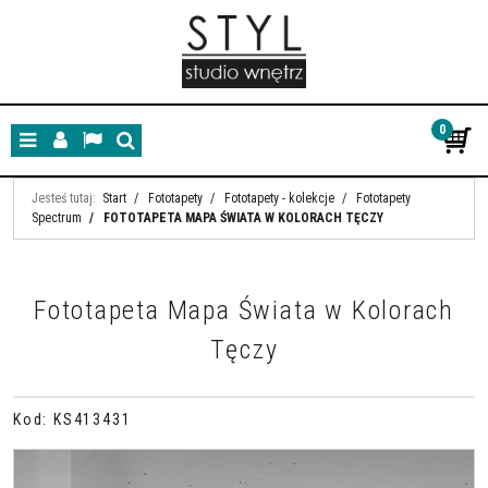
0
Menu
Panel
Lang
Szukaj
Jesteś tutaj:
Start
/
Fototapety
/
Fototapety - kolekcje
/
Fototapety
Spectrum
/
FOTOTAPETA MAPA ŚWIATA W KOLORACH TĘCZY
Fototapeta Mapa Świata w Kolorach
Tęczy
Kod
:
KS413431