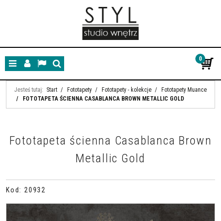
0
Menu
Panel
Lang
Szukaj
Jesteś tutaj:
Start
/
Fototapety
/
Fototapety - kolekcje
/
Fototapety Muance
/
FOTOTAPETA ŚCIENNA CASABLANCA BROWN METALLIC GOLD
Fototapeta ścienna Casablanca Brown
Metallic Gold
Kod
:
20932