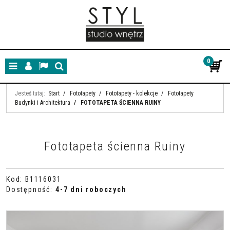
0
Menu
Panel
Lang
Szukaj
Jesteś tutaj:
Start
/
Fototapety
/
Fototapety - kolekcje
/
Fototapety
Budynki i Architektura
/
FOTOTAPETA ŚCIENNA RUINY
Fototapeta ścienna Ruiny
Kod
:
B1116031
Dostępność
:
4-7 dni roboczych