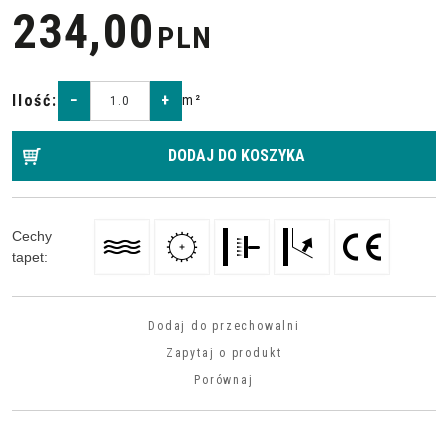
234,00
PLN
Ilość
:
−
+
m²
DODAJ DO KOSZYKA
Cechy
tapet
:
Dodaj do przechowalni
Zapytaj o produkt
Porównaj