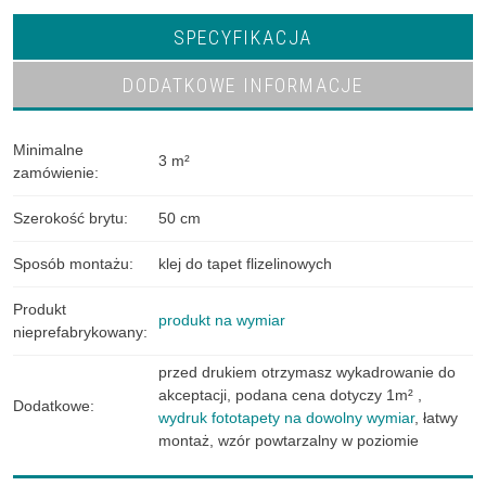
SPECYFIKACJA
DODATKOWE INFORMACJE
Minimalne
3 m²
zamówienie
:
Szerokość brytu
:
50 cm
Sposób montażu
:
klej do tapet flizelinowych
Produkt
produkt na wymiar
nieprefabrykowany
:
przed drukiem otrzymasz wykadrowanie do
akceptacji
,
podana cena dotyczy 1m²
,
Dodatkowe
:
wydruk fototapety na dowolny wymiar
,
łatwy
montaż
,
wzór powtarzalny w poziomie