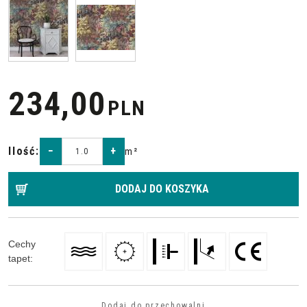
234,00
PLN
Ilość
:
−
+
m²
DODAJ DO KOSZYKA
Cechy
tapet
:
Dodaj do przechowalni