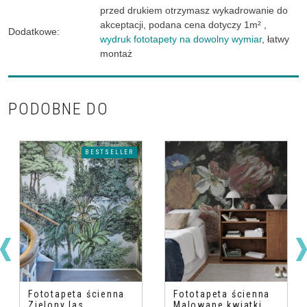
przed drukiem otrzymasz wykadrowanie do
akceptacji
,
podana cena dotyczy 1m²
,
Dodatkowe
:
wydruk fototapety na dowolny wymiar
,
łatwy
montaż
PODOBNE DO
BESTSELLER
Fototapeta ścienna
Fototapeta ścienna
Zielony las
Malowane kwiatki