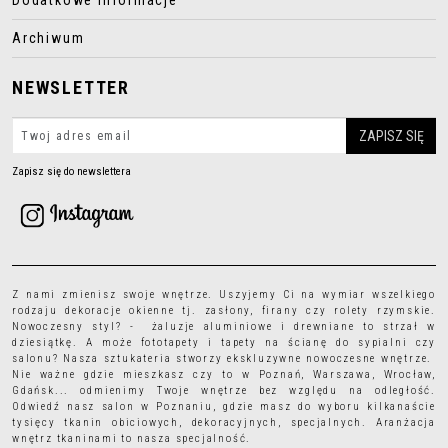
Dodatkowe informacje
Archiwum
NEWSLETTER
Zapisz się do newslettera
Z nami zmienisz swoje wnętrze. Uszyjemy Ci na wymiar wszelkiego
rodzaju
dekoracje okienne
tj.
zasłony
,
firany
czy
rolety rzymskie
.
Nowoczesny styl? - żaluzje aluminiowe i drewniane to strzał w
dziesiątkę. A może
fototapety
i
tapety
na ścianę do sypialni czy
salonu? Nasza sztukateria stworzy ekskluzywne nowoczesne wnętrze.
Nie ważne gdzie mieszkasz czy to w Poznań, Warszawa, Wrocław,
Gdańsk... odmienimy Twoje wnętrze bez względu na odległość.
Odwiedź nasz salon w Poznaniu, gdzie masz do wyboru kilkanaście
tysięcy
tkanin obiciowych
, dekoracyjnych, specjalnych. Aranżacja
wnętrz tkaninami to nasza specjalność.