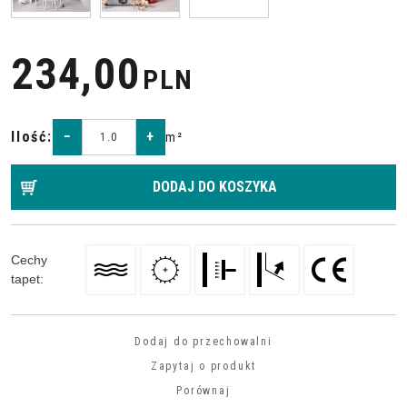
234,00
PLN
Ilość
:
−
+
m²
DODAJ DO KOSZYKA
Cechy
tapet
:
Dodaj do przechowalni
Zapytaj o produkt
Porównaj