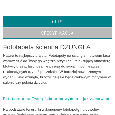
OPIS
SPECYFIKACJA
Fototapeta ścienna DŻUNGLA
Natura to najlepszy artysta. Fototapety na ścianę z motywem lasu
wprowadzić do Twojego wnętrza przytulną i relaksującą atmosferę.
Motywy drzew, lasu idealnie pasują do sypialni, pomieszczeń
relaksacyjnych czy też poczekalni. W bardziej nowoczesnym
wydaniu jako dżungla, brzozy, gałęzie będą ciekawym motywem w
salonie czy pokoju dziecka.
Fototapeta na Twoją ścianę na wymiar - jak zamawiać.
Na podstawie tej grafiki wykonujemy fototapetę na dowolny
wymiar. Podaj nam wymiary swojej ściany i wytyczne co do