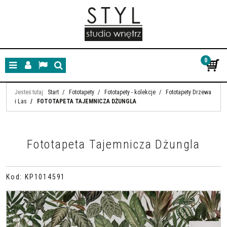
0
Menu
Panel
Lang
Szukaj
Jesteś tutaj:
Start
/
Fototapety
/
Fototapety - kolekcje
/
Fototapety Drzewa
i Las
/
FOTOTAPETA TAJEMNICZA DŻUNGLA
Fototapeta Tajemnicza Dżungla
Kod
:
KP1014591