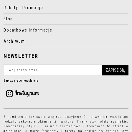
Rabaty i Promocje
Blog
Dodatkowe informacje
Archiwum
NEWSLETTER
Zapisz się do newslettera
Z nami zmienisz swoje wnętrze. Uszyjemy Ci na wymiar wszelkiego
rodzaju
dekoracje okienne
tj.
zasłony
,
firany
czy
rolety rzymskie
.
Nowoczesny styl? - żaluzje aluminiowe i drewniane to strzał w
dziesiątkę. A może
fototapety
i
tapety
na ścianę do sypialni czy