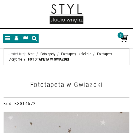
0
Menu
Panel
Lang
Szukaj
Jesteś tutaj:
Start
/
Fototapety
/
Fototapety - kolekcje
/
Fototapety
Storytime
/
FOTOTAPETA W GWIAZDKI
Fototapeta w Gwiazdki
Kod
:
KS814572