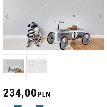
<
>
234,00
PLN