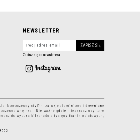
NEWSLETTER
Zapisz się do newslettera
kie
. Nowoczesny styl? - żaluzje aluminiowe i drewniane
woczesne wnętrze. Nie ważne gdzie mieszkasz czy to w
 masz do wyboru kilkanaście tysięcy
tkanin obiciowych
,
63992