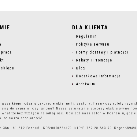
RMIE
DLA KLIENTA
s
Regulamin
a
Polityka serwisu
łpraca
Formy dostawy i płatności
kt
Rabaty i Promocje
 sklepu
Blog
Dodatkowe informacje
Archiwum
r wszelkiego rodzaju
dekoracje okienne
tj.
zasłony
,
firany
czy
rolety rzyms
ianę do sypialni czy salonu? Nasza sztukateria stworzy ekskluzywne no
 wnętrze bez względu na odległość. Odwiedź nasz salon w Poznaniu, gdzie
i to nasza specjalność.
ska 386 | 61-312 Poznań | KRS:0000854470 NIP:PL782-28-863-70 Regon:3868