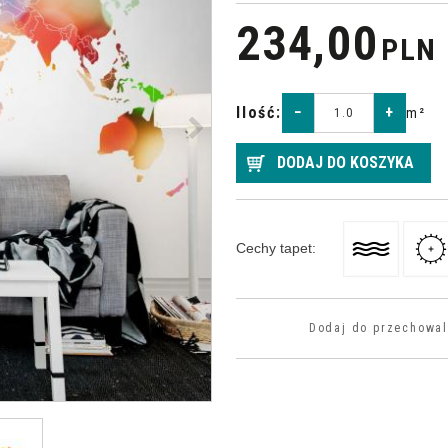
234,00
PLN
>
Ilość
:
−
+
m²
DODAJ DO KOSZYKA
Cechy tapet
:
Dodaj do przechowal