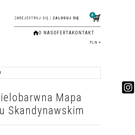
0
ZAREJESTRUJ SIĘ
/
ZALOGUJ SIĘ
O NAS
OFERTA
KONTAKT
PLN
M
Wielobarwna Mapa
lu Skandynawskim