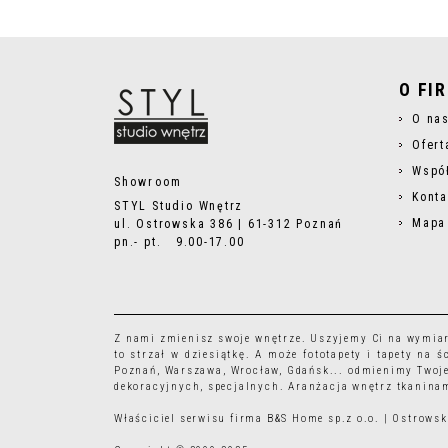
O FI
O na
Ofert
Wspó
Showroom
Konta
STYL Studio Wnętrz
Mapa
ul. Ostrowska 386 | 61-312 Poznań
pn.- pt. 9.00-17.00
Z nami zmienisz swoje wnętrze. Uszyjemy Ci na wymia
to strzał w dziesiątkę. A może
fototapety
i
tapety
na śc
Poznań, Warszawa, Wrocław, Gdańsk... odmienimy Twoje
dekoracyjnych, specjalnych. Aranżacja wnętrz tkaninam
Właściciel serwisu firma B&S Home sp.z o.o. | Ostrow