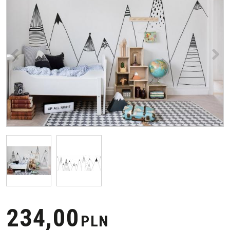
<
>
234,00
PLN