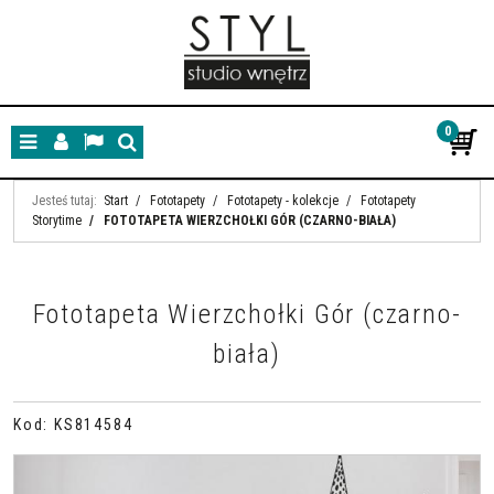
0
Menu
Panel
Lang
Szukaj
Jesteś tutaj:
Start
/
Fototapety
/
Fototapety - kolekcje
/
Fototapety
Storytime
/
FOTOTAPETA WIERZCHOŁKI GÓR (CZARNO-BIAŁA)
Fototapeta Wierzchołki Gór (czarno-
biała)
Kod
:
KS814584