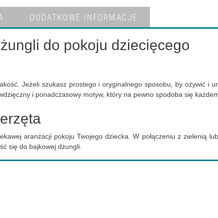
A
DODATKOWE INFORMACJE
dżungli do pokoju dziecięcego
akość. Jeżeli szukasz prostego i oryginalnego sposobu, by ożywić i 
o wdzięczny i ponadczasowy motyw, który na pewno spodoba się każdemu
ierzęta
iekawej aranżacji pokoju Twojego dziecka. W połączeniu z zielenią lu
ść się do bajkowej dżungli.