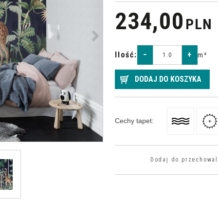
234,00
PLN
>
Ilość
:
−
+
m²
DODAJ DO KOSZYKA
Cechy tapet
:
Dodaj do przechowal