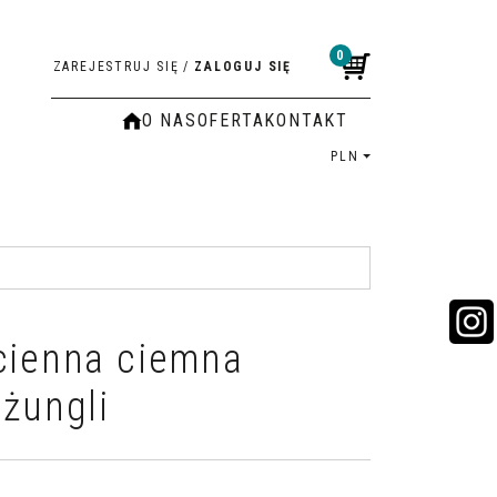
0
ZAREJESTRUJ SIĘ
/
ZALOGUJ SIĘ
O NAS
OFERTA
KONTAKT
PLN
cienna ciemna
dżungli