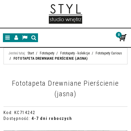
0
Menu
Panel
Lang
Szukaj
Jesteś tutaj:
Start
/
Fototapety
/
Fototapety - kolekcje
/
Fototapety Curious
/
FOTOTAPETA DREWNIANE PIERŚCIENIE (JASNA)
Fototapeta Drewniane Pierścienie
(jasna)
Kod
:
KC714242
Dostępność
:
4-7 dni roboczych