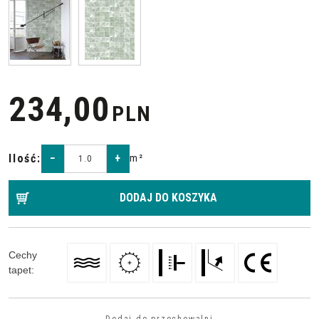
234,00
PLN
Ilość
:
−
+
m²
DODAJ DO KOSZYKA
Cechy
tapet
:
Dodaj do przechowalni