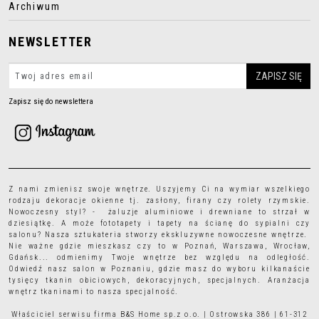
Archiwum
NEWSLETTER
Zapisz się do newslettera
Z nami zmienisz swoje wnętrze. Uszyjemy Ci na wymiar wszelkiego
rodzaju
dekoracje okienne
tj.
zasłony
,
firany
czy
rolety rzymskie
.
Nowoczesny styl? - żaluzje aluminiowe i drewniane to strzał w
dziesiątkę. A może
fototapety
i
tapety
na ścianę do sypialni czy
salonu? Nasza sztukateria stworzy ekskluzywne nowoczesne wnętrze.
Nie ważne gdzie mieszkasz czy to w Poznań, Warszawa, Wrocław,
Gdańsk... odmienimy Twoje wnętrze bez względu na odległość.
Odwiedź nasz salon w Poznaniu, gdzie masz do wyboru kilkanaście
tysięcy
tkanin obiciowych
, dekoracyjnych, specjalnych. Aranżacja
wnętrz tkaninami to nasza specjalność.
Właściciel serwisu firma B&S Home sp.z o.o. | Ostrowska 386 | 61-312