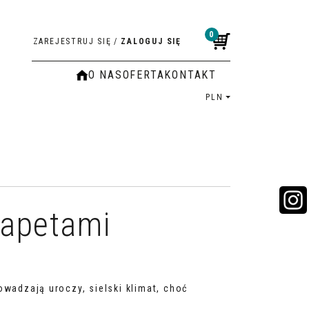
0
ZAREJESTRUJ SIĘ
/
ZALOGUJ SIĘ
O NAS
OFERTA
KONTAKT
PLN
tapetami
wadzają uroczy, sielski klimat, choć