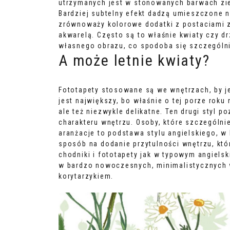
utrzymanych jest w stonowanych barwach zi
Bardziej subtelny efekt dadzą umieszczone n
zrównoważy kolorowe dodatki z postaciami 
akwarelą. Często są to właśnie kwiaty czy d
własnego obrazu, co spodoba się szczególn
A może letnie kwiaty?
Fototapety stosowane są we wnętrzach, by je
jest największy, bo właśnie o tej porze roku
ale też niezwykle delikatne. Ten drugi styl 
charakteru wnętrzu. Osoby, które szczególn
aranżacje to podstawa stylu angielskiego, w 
sposób na dodanie przytulności wnętrzu, któr
chodniki i fototapety jak w typowym angielsk
w bardzo nowoczesnych, minimalistycznych w
korytarzykiem.