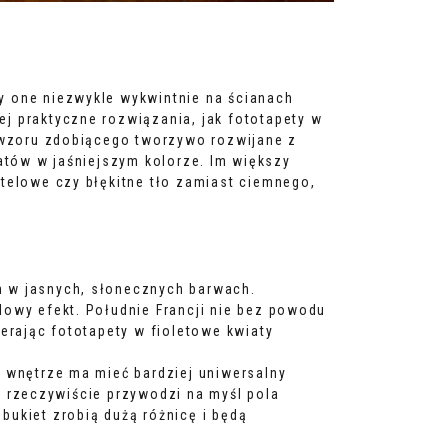
y one niezwykle wykwintnie na ścianach
j praktyczne rozwiązania, jak fototapety w
ę wzoru zdobiącego tworzywo rozwijane z
wiatów w jaśniejszym kolorze. Im większy
telowe czy błękitne tło zamiast ciemnego,
h w jasnych, słonecznych barwach.
lowy efekt. Południe Francji nie bez powodu
erając fototapety w fioletowe kwiaty
 wnętrze ma mieć bardziej uniwersalny
ry rzeczywiście przywodzi na myśl pola
ukiet zrobią dużą różnicę i będą