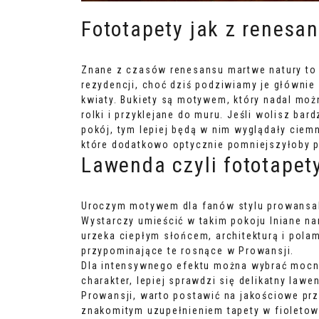
Fototapety jak z renesa
Znane z czasów renesansu martwe natury to 
rezydencji, choć dziś podziwiamy je główni
kwiaty. Bukiety są motywem, który nadal moż
rolki i przyklejane do muru. Jeśli wolisz bar
pokój, tym lepiej będą w nim wyglądały ciem
które dodatkowo optycznie pomniejszyłoby p
Lawenda czyli fototapet
Uroczym motywem dla fanów stylu prowansals
Wystarczy umieścić w takim pokoju lniane na
urzeka ciepłym słońcem, architekturą i pola
przypominające te rosnące w Prowansji.
Dla intensywnego efektu można wybrać mocno 
charakter, lepiej sprawdzi się delikatny law
Prowansji, warto postawić na jakościowe prz
znakomitym uzupełnieniem tapety w fioletow