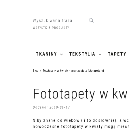
WSZYSTKIE PRODUKTY
HOME
TKANINY
TEKSTYLIA
TAPETY
Blog
»
Fototapety w kwiaty - aranżacje z fototapetami
Fototapety w kwi
Dodano:
2019-06-17
Niby znane od wieków ( i to dosłownie), a wc
nowoczesne fototapety w kwiaty mogą mieć t