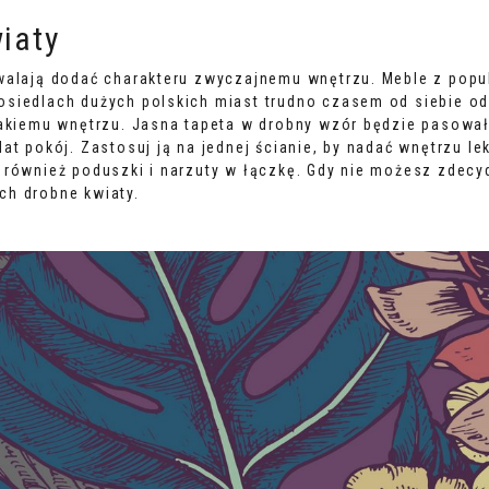
iaty
walają dodać charakteru zwyczajnemu wnętrzu. Meble z popu
siedlach dużych polskich miast trudno czasem od siebie od
 takiemu wnętrzu. Jasna tapeta w drobny wzór będzie pasow
at pokój. Zastosuj ją na jednej ścianie, by nadać wnętrzu lek
n również poduszki i narzuty w łączkę. Gdy nie możesz zdec
ch drobne kwiaty.