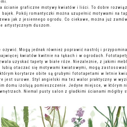
emi.
a ścianie graficzne motywy kwiatów i liści. To dobre rozwią
z bajek. Pokój romantyczki można uzupełnić motywami na t
rzewa jak z jesiennego ogrodu. Co ciekawe, można już zamów
ie artystycznym duszom.
 ożywić. Mogą jednak również poprawić nastrój i przypominać
 najwięcej kwiatów kwitnie na łąkach i w ogrodach.
Fototapet
pozwala uzyskać tapety w białe róże. Niezależnie, z jakimi m
ie lubią otaczać się motywami kwiatowymi, mogą zastosować
którym korytarze obite są grubymi fototapetami w letnie kwia
e jest surowe. Styl angielski ma też walor praktyczny w wyz
im domu izolują pomieszczenie. Jedyne miejsce, w którym nie
nętrzach. Niemal pusty salon z gładkimi ścianami mógłby s