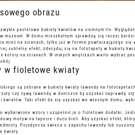
nsowego obrazu
zwykle pastelowe bukiety kwiatów na ciemnym tle. Wyglądał
e w muzeum. W domu mieszkalnym sprawdzą się raczej bardzie
na mieć na ścianach, tylko już w formie powtarzającego si
dziej subtelny efekt, zdecyduj się na fototapety w bukiety k
ne kolory na ścianach. W małych wnętrzach warto wybrać pas
okój.
y w fioletowe kwiaty
kiego są zebrane w bukiety kwiaty lawendy na fototapetac
rzuty czy żywą lawendę w doniczce by uzyskać naprawdę sty
mi kwiatów. Taki efekt da się uzyskać we własnym domu, wybi
wybarwione wzory i uzupełnić je o fioletowe dodatki. Jeśli
endowy motyw na tapecie i dużo bieli. Aby uzyskać efekt, któ
edmioty. Pojedyncza świeca o zapachu lawendy lub suszony b
e kwiaty.