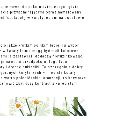
zanie nawet do pokoju dziecięcego, gdzie
apecie przypominającymi obraz namalowany
ić fototapetę w kwiaty jesieni na podstawie
 o jakże krótkim polskim lecie. Tu wybór
y w kwiaty
letnie mogą być multikolorowe,
eblami je zestawisz, dodadzą nietuzinkowego
 je nawet w przedpokoju. Tego typu
ty i drobne bukieciki. To szczególnie dobry
iębionych korytarzach – mięsiste kotary,
 warto polecić takiej aranżacji, to korytarze
tanowić zbyt duży kontrast z kwiecistym