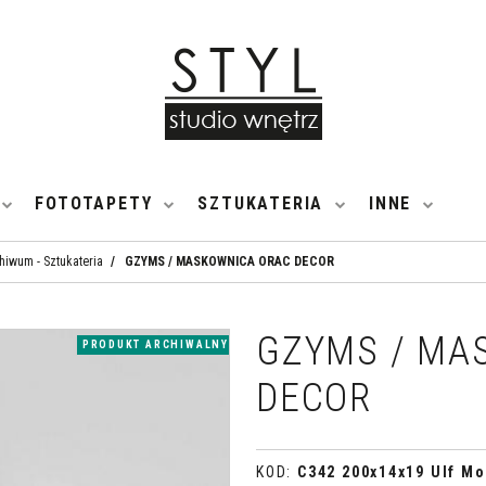
FOTOTAPETY
SZTUKATERIA
INNE
hiwum - Sztukateria
/
GZYMS / MASKOWNICA ORAC DECOR
GZYMS / MA
PRODUKT ARCHIWALNY
DECOR
KOD
:
C342 200x14x19 Ulf Mo