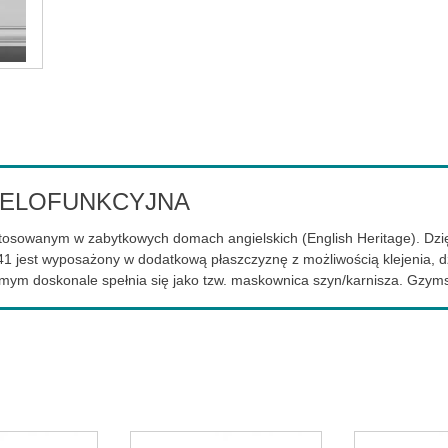
IELOFUNKCYJNA
 stosowanym w zabytkowych domach angielskich (English Heritage). Dz
41 jest wyposażony w dodatkową płaszczyznę z możliwością klejenia, d
samym doskonale spełnia się jako tzw. maskownica szyn/karnisza. Gzym