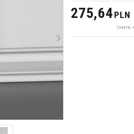
275,64
PLN
Zapytaj 
>