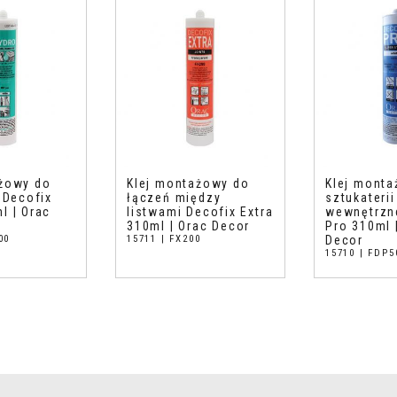
ażowy do
Klej montażowy do
Klej mont
i Decofix
łączeń między
sztukaterii
l | Orac
listwami Decofix Extra
wewnętrzn
310ml | Orac Decor
Pro 310ml 
00
15711 | FX200
Decor
15710 | FDP5