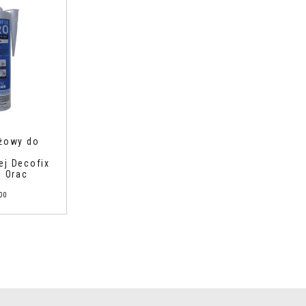
ażowy do
ej Decofix
| Orac
00