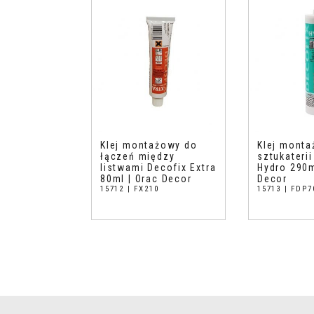
Klej montażowy do
Klej mont
łączeń między
sztukateri
listwami Decofix Extra
Hydro 290m
80ml | Orac Decor
Decor
15712 | FX210
15713 | FDP7