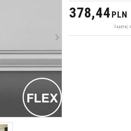
378,44
PLN
Zapytaj 
>