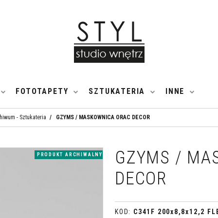
FOTOTAPETY
SZTUKATERIA
INNE
hiwum - Sztukateria
/
GZYMS / MASKOWNICA ORAC DECOR
GZYMS / MA
PRODUKT ARCHIWALNY
DECOR
KOD
:
C341F 200x8,8x12,2 FL