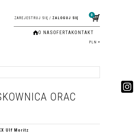
0
ZAREJESTRUJ SIĘ
/
ZALOGUJ SIĘ
O NAS
OFERTA
KONTAKT
PLN
SKOWNICA ORAC
EX Ulf Moritz