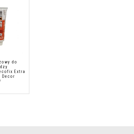
ażowy do
ędzy
ecofix Extra
c Decor
0