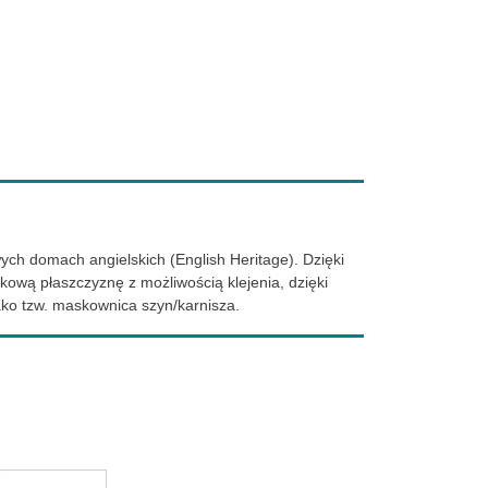
ch domach angielskich (English Heritage). Dzięki
ową płaszczyznę z możliwością klejenia, dzięki
ako tzw. maskownica szyn/karnisza.