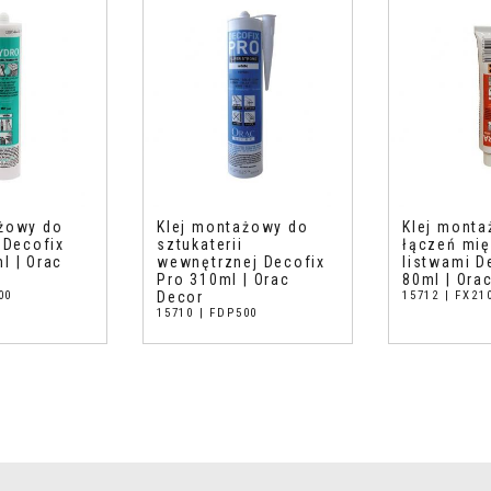
ażowy do
Klej montażowy do
Klej mont
i Decofix
sztukaterii
łączeń mi
l | Orac
wewnętrznej Decofix
listwami D
Pro 310ml | Orac
80ml | Ora
00
Decor
15712 | FX21
15710 | FDP500