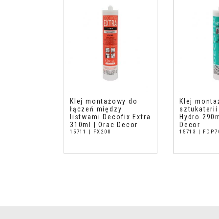
Klej montażowy do
Klej mont
łączeń między
sztukateri
listwami Decofix Extra
Hydro 290m
310ml | Orac Decor
Decor
15711 | FX200
15713 | FDP7