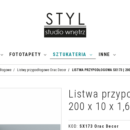
FOTOTAPETY
SZTUKATERIA
INNE
odłogowe
/
Listwy przypodłogowe Orac Decor
/
LISTWA PRZYPODŁOGOWA SX173 | 200 
Listwa przyp
200 x 10 x 1,
KOD
:
SX173 Orac Decor