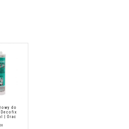
ażowy do
i Decofix
l | Orac
00