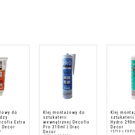
ażowy do
Klej montażowy do
Klej mont
ędzy
sztukaterii
sztukateri
ecofix Extra
wewnętrznej Decofix
Hydro 290m
c Decor
Pro 310ml | Orac
Decor
0
Decor
15713 | FDP7