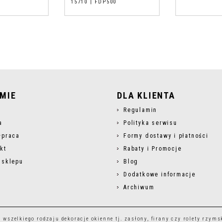
15710 | FDP500
RMIE
DLA KLIENTA
s
Regulamin
a
Polityka serwisu
łpraca
Formy dostawy i płatności
kt
Rabaty i Promocje
 sklepu
Blog
Dodatkowe informacje
Archiwum
r wszelkiego rodzaju
dekoracje okienne
tj.
zasłony
,
firany
czy
rolety rzyms