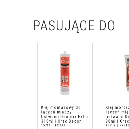
PASUJĄCE DO
Klej montażowy do
Klej mont
łączeń między
łączeń mi
listwami Decofix Extra
listwami D
310ml | Orac Decor
80ml | Ora
15711 | FX200
15712 | FX21