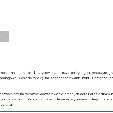
A
rności na uderzenia i zarysowania. Listwa pokryta jest matowym g
ypodłogowa. Posiada wnękę na zagospodarowanie kabli. Dostępna jest
 pozwalający na wyraźne odwzorowanie drobnych detali oraz ostrych k
jest łatwy w obróbce i montażu. Elementy wykonane z tego materia
bstancji.