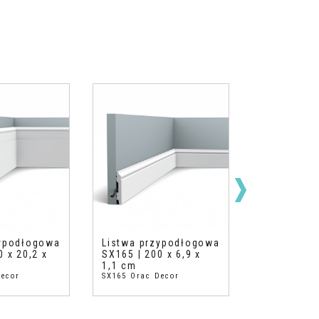
zypodłogowa
Listwa przypodłogowa
Listwa pr
0 x 20,2 x
SX165 | 200 x 6,9 x
SX105 | 20
1,1 cm
1,3 cm
Decor
SX165 Orac Decor
SX105 Orac 