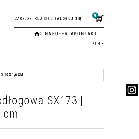
0
ZAREJESTRUJ SIĘ
/
ZALOGUJ SIĘ
O NAS
OFERTA
KONTAKT
PLN
X 10 X 1,6 CM
odłogowa SX173 |
6 cm