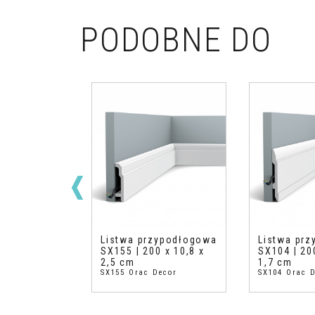
PODOBNE DO
zypodłogowa
Listwa przypodłogowa
Listwa pr
0 x 10,8 x
SX155 | 200 x 10,8 x
SX104 | 20
2,5 cm
1,7 cm
Decor
SX155 Orac Decor
SX104 Orac 