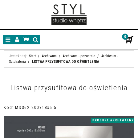
0
Menu
Panel
Lang
Szukaj
Jesteś tutaj:
Start
/
Archiwum
/
Archiwum - pozostałe
/
Archiwum -
Sztukateria
/
LISTWA PRZYSUFITOWA DO OŚWIETLENIA
Listwa przysufitowa do oświetlenia
Kod
:
MD362 200x18x5.5
PRODUKT ARCHIWALNY