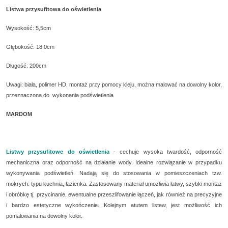
Listwa przysufitowa do oświetlenia
Wysokość: 5,5cm
Głębokość: 18,0cm
Długość: 200cm
Uwagi: biała, polimer HD, montaż przy pomocy kleju, można malować na dowolny kolor,
przeznaczona do wykonania podświetlenia
MARDOM
Listwy przysufitowe do oświetlenia
-
cechuje wysoka twardość, odporność
mechaniczna oraz odporność na działanie wody. Idealne rozwiązanie w przypadku
wykonywania podświetleń. Nadają się do stosowania w pomieszczeniach tzw.
mokrych: typu kuchnia, łazienka. Zastosowany materiał umożliwia łatwy, szybki montaż
i obróbkę tj. przycinanie, ewentualne przeszlifowanie łączeń, jak również na precyzyjne
i bardzo estetyczne wykończenie. Kolejnym atutem listew, jest możliwość ich
pomalowania na dowolny kolor
.