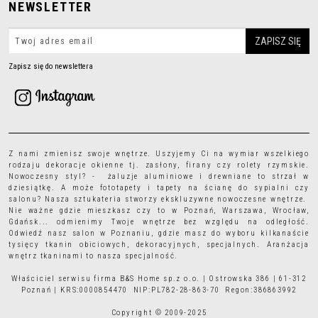
NEWSLETTER
Zapisz się do newslettera
Z nami zmienisz swoje wnętrze. Uszyjemy Ci na wymiar wszelkiego
rodzaju
dekoracje okienne
tj.
zasłony
,
firany
czy
rolety rzymskie
.
Nowoczesny styl? - żaluzje aluminiowe i drewniane to strzał w
dziesiątkę. A może
fototapety
i
tapety
na ścianę do sypialni czy
salonu? Nasza sztukateria stworzy ekskluzywne nowoczesne wnętrze.
Nie ważne gdzie mieszkasz czy to w Poznań, Warszawa, Wrocław,
Gdańsk... odmienimy Twoje wnętrze bez względu na odległość.
Odwiedź nasz salon w Poznaniu, gdzie masz do wyboru kilkanaście
tysięcy
tkanin obiciowych
, dekoracyjnych, specjalnych. Aranżacja
wnętrz tkaninami to nasza specjalność.
Właściciel serwisu firma B&S Home sp.z o.o. | Ostrowska 386 | 61-312
Poznań | KRS:0000854470 NIP:PL782-28-863-70 Regon:386863992
Copyright © 2009-2025