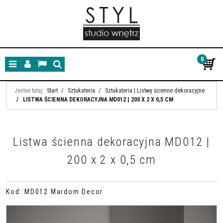
0
Menu
Panel
Lang
Szukaj
Jesteś tutaj:
Start
/
Sztukateria
/
Sztukateria | Listwy ścienne dekoracyjne
/
LISTWA ŚCIENNA DEKORACYJNA MD012 | 200 X 2 X 0,5 CM
Listwa ścienna dekoracyjna MD012 |
200 x 2 x 0,5 cm
Kod
:
MD012 Mardom Decor