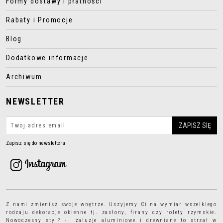
Formy dostawy i płatności
Rabaty i Promocje
Blog
Dodatkowe informacje
Archiwum
NEWSLETTER
Zapisz się do newslettera
Z nami zmienisz swoje wnętrze. Uszyjemy Ci na wymiar wszelkiego
rodzaju
dekoracje okienne
tj.
zasłony
,
firany
czy
rolety rzymskie
.
Nowoczesny styl? - żaluzje aluminiowe i drewniane to strzał w