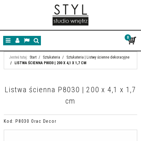
0
Menu
Panel
Lang
Szukaj
Jesteś tutaj:
Start
/
Sztukateria
/
Sztukateria | Listwy ścienne dekoracyjne
/
LISTWA ŚCIENNA P8030 | 200 X 4,1 X 1,7 CM
Listwa ścienna P8030 | 200 x 4,1 x 1,7
cm
Kod
:
P8030 Orac Decor