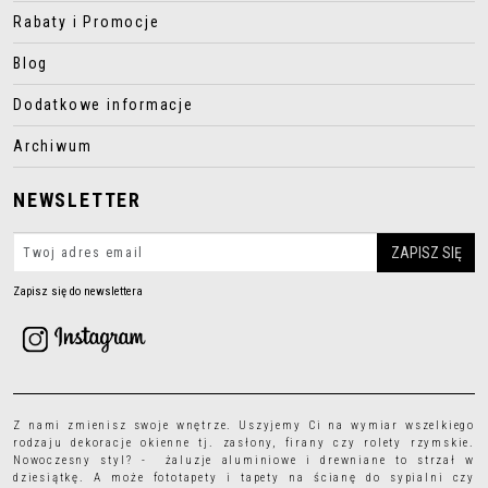
Rabaty i Promocje
Blog
Dodatkowe informacje
Archiwum
NEWSLETTER
Zapisz się do newslettera
Z nami zmienisz swoje wnętrze. Uszyjemy Ci na wymiar wszelkiego
rodzaju
dekoracje okienne
tj.
zasłony
,
firany
czy
rolety rzymskie
.
Nowoczesny styl? - żaluzje aluminiowe i drewniane to strzał w
dziesiątkę. A może
fototapety
i
tapety
na ścianę do sypialni czy