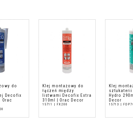
ażowy do
Klej montażowy do
Klej mont
łączeń między
sztukateri
ej Decofix
listwami Decofix Extra
Hydro 290m
| Orac
310ml | Orac Decor
Decor
15711 | FX200
15713 | FDP7
00