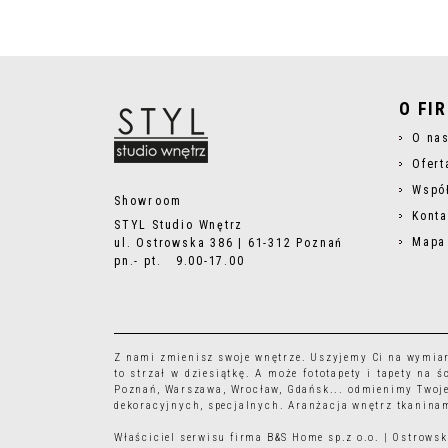
O FI
O na
Ofert
Wspó
Showroom
Konta
STYL Studio Wnętrz
Mapa
ul. Ostrowska 386 | 61-312 Poznań
pn.- pt. 9.00-17.00
Z nami zmienisz swoje wnętrze. Uszyjemy Ci na wymia
to strzał w dziesiątkę. A może
fototapety
i
tapety
na śc
Poznań, Warszawa, Wrocław, Gdańsk... odmienimy Twoje
dekoracyjnych, specjalnych. Aranżacja wnętrz tkaninam
Właściciel serwisu firma B&S Home sp.z o.o. | Ostrow