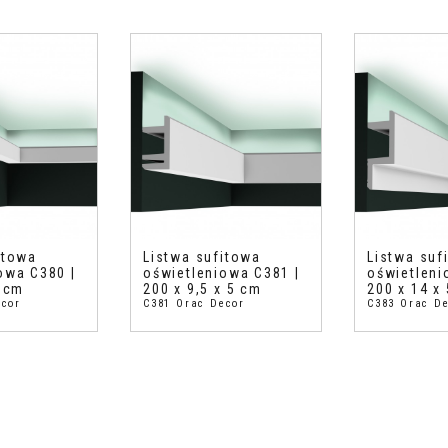
itowa
Listwa sufitowa
Listwa suf
owa C380 |
oświetleniowa C381 |
oświetleni
5 cm
200 x 9,5 x 5 cm
200 x 14 x
ecor
C381 Orac Decor
C383 Orac D