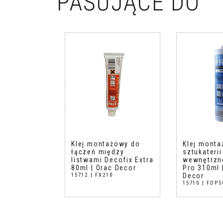
PASUJĄCE DO
Klej montażowy do
Klej mont
łączeń między
sztukaterii
listwami Decofix Extra
wewnętrzn
80ml | Orac Decor
Pro 310ml 
15712 | FX210
Decor
15710 | FDP5