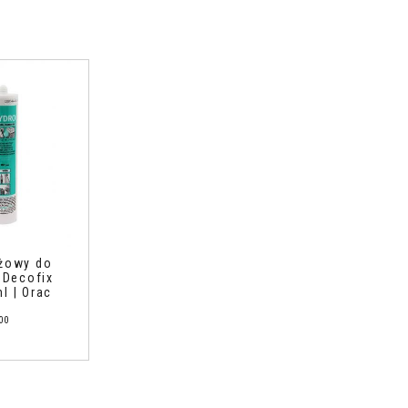
ażowy do
i Decofix
l | Orac
00