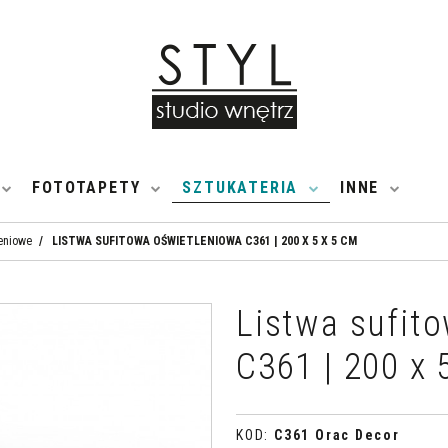
FOTOTAPETY
SZTUKATERIA
INNE
leniowe
/
LISTWA SUFITOWA OŚWIETLENIOWA C361 | 200 X 5 X 5 CM
Listwa sufit
C361 | 200 x 
KOD
:
C361 Orac Decor