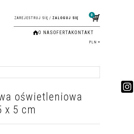
0
ZAREJESTRUJ SIĘ
/
ZALOGUJ SIĘ
O NAS
OFERTA
KONTAKT
PLN
owa oświetleniowa
5 x 5 cm