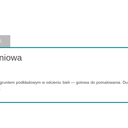
A
eniowa
gruntem podkładowym w odcieniu bieli — gotowa do pomalowania. Duż
i.