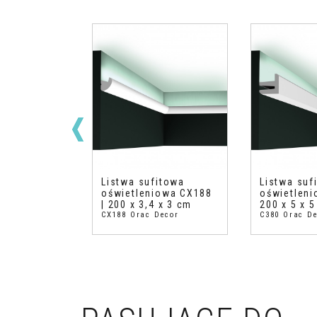
itowa
Listwa sufitowa
Listwa suf
owa C364 |
oświetleniowa CX188
oświetleni
 8 cm
| 200 x 3,4 x 3 cm
200 x 5 x 
ecor
CX188 Orac Decor
C380 Orac D