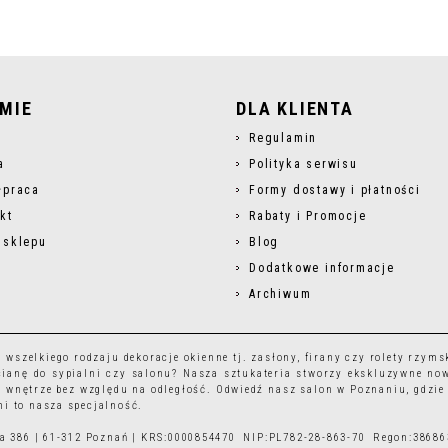
RMIE
DLA KLIENTA
s
Regulamin
a
Polityka serwisu
łpraca
Formy dostawy i płatności
kt
Rabaty i Promocje
 sklepu
Blog
Dodatkowe informacje
Archiwum
r wszelkiego rodzaju
dekoracje okienne
tj.
zasłony
,
firany
czy
rolety rzyms
ianę do sypialni czy salonu? Nasza sztukateria stworzy ekskluzywne no
 wnętrze bez względu na odległość. Odwiedź nasz salon w Poznaniu, gdzie
i to nasza specjalność.
ska 386 | 61-312 Poznań | KRS:0000854470 NIP:PL782-28-863-70 Regon:3868