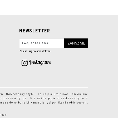
NEWSLETTER
Zapisz się do newslettera
kie
. Nowoczesny styl? - żaluzje aluminiowe i drewniane
woczesne wnętrze. Nie ważne gdzie mieszkasz czy to w
 masz do wyboru kilkanaście tysięcy
tkanin obiciowych
,
63992