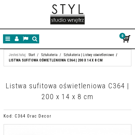
0
Menu
Panel
Lang
Szukaj
Jesteś tutaj:
Start
/
Sztukateria
/
Sztukateria | Listwy oświetleniowe
/
LISTWA SUFITOWA OŚWIETLENIOWA C364 | 200 X 14 X 8 CM
Listwa sufitowa oświetleniowa C364 |
200 x 14 x 8 cm
Kod
:
C364 Orac Decor