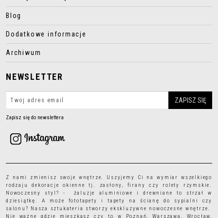
Blog
Dodatkowe informacje
Archiwum
NEWSLETTER
Zapisz się do newslettera
Z nami zmienisz swoje wnętrze. Uszyjemy Ci na wymiar wszelkiego
rodzaju
dekoracje okienne
tj.
zasłony
,
firany
czy
rolety rzymskie
.
Nowoczesny styl? - żaluzje aluminiowe i drewniane to strzał w
dziesiątkę. A może
fototapety
i
tapety
na ścianę do sypialni czy
salonu? Nasza sztukateria stworzy ekskluzywne nowoczesne wnętrze.
Nie ważne gdzie mieszkasz czy to w Poznań, Warszawa, Wrocław,