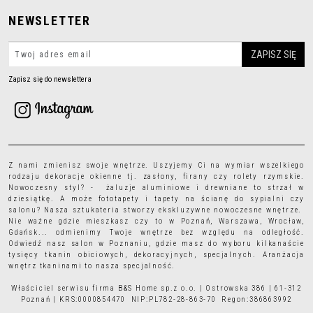
NEWSLETTER
Zapisz się do newslettera
Z nami zmienisz swoje wnętrze. Uszyjemy Ci na wymiar wszelkiego
rodzaju
dekoracje okienne
tj.
zasłony
,
firany
czy
rolety rzymskie
.
Nowoczesny styl? - żaluzje aluminiowe i drewniane to strzał w
dziesiątkę. A może
fototapety
i
tapety
na ścianę do sypialni czy
salonu? Nasza sztukateria stworzy ekskluzywne nowoczesne wnętrze.
Nie ważne gdzie mieszkasz czy to w Poznań, Warszawa, Wrocław,
Gdańsk... odmienimy Twoje wnętrze bez względu na odległość.
Odwiedź nasz salon w Poznaniu, gdzie masz do wyboru kilkanaście
tysięcy
tkanin obiciowych
, dekoracyjnych, specjalnych. Aranżacja
wnętrz tkaninami to nasza specjalność.
Właściciel serwisu firma B&S Home sp.z o.o. | Ostrowska 386 | 61-312
Poznań | KRS:0000854470 NIP:PL782-28-863-70 Regon:386863992