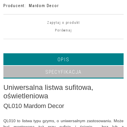
Producent
:
Mardom Decor
Zapytaj o produkt
Porównaj
OPIS
SPECYFIKACJA
Uniwersalna listwa sufitowa,
oświetleniowa
QL010 Mardom Decor
QL010 to listwa typu gzyms, o uniwersalnym zastosowaniu. Może
być montowana tuż przy suficie i ścianie - bez lub z