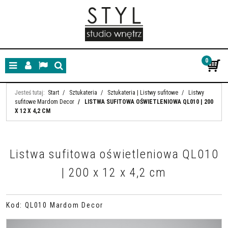
0
Menu
Panel
Lang
Szukaj
Jesteś tutaj:
Start
/
Sztukateria
/
Sztukateria | Listwy sufitowe
/
Listwy
sufitowe Mardom Decor
/
LISTWA SUFITOWA OŚWIETLENIOWA QL010 | 200
X 12 X 4,2 CM
Listwa sufitowa oświetleniowa QL010
| 200 x 12 x 4,2 cm
Kod
:
QL010 Mardom Decor