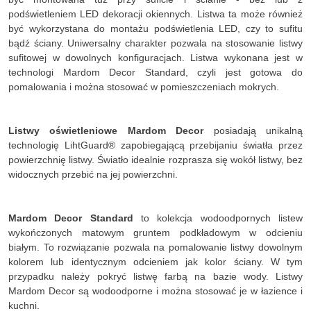
podświetleniem LED dekoracji okiennych. Listwa ta może również
być wykorzystana do montażu podświetlenia LED, czy to sufitu
bądź ściany. Uniwersalny charakter pozwala na stosowanie listwy
sufitowej w dowolnych konfiguracjach. Listwa wykonana jest w
technologi Mardom Decor Standard, czyli jest gotowa do
pomalowania i można stosować w pomieszczeniach mokrych.
Listwy oświetleniowe Mardom Decor
posiadają unikalną
technologię LihtGuard® zapobiegającą przebijaniu światła przez
powierzchnię listwy. Światło idealnie rozprasza się wokół listwy, bez
widocznych przebić na jej powierzchni.
Mardom Decor Standard
to kolekcja wodoodpornych listew
wykończonych matowym gruntem podkładowym w odcieniu
białym. To rozwiązanie pozwala na pomalowanie listwy dowolnym
kolorem lub identycznym odcieniem jak kolor ściany. W tym
przypadku należy pokryć listwę farbą na bazie wody. Listwy
Mardom Decor są wodoodporne i można stosować je w łazience i
kuchni.