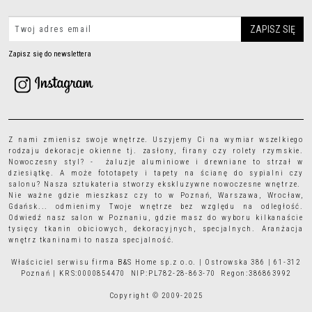
Zapisz się do newslettera
Z nami zmienisz swoje wnętrze. Uszyjemy Ci na wymiar wszelkiego
rodzaju
dekoracje okienne
tj.
zasłony
,
firany
czy
rolety rzymskie
.
Nowoczesny styl? - żaluzje aluminiowe i drewniane to strzał w
dziesiątkę. A może
fototapety
i
tapety
na ścianę do sypialni czy
salonu? Nasza sztukateria stworzy ekskluzywne nowoczesne wnętrze.
Nie ważne gdzie mieszkasz czy to w Poznań, Warszawa, Wrocław,
Gdańsk... odmienimy Twoje wnętrze bez względu na odległość.
Odwiedź nasz salon w Poznaniu, gdzie masz do wyboru kilkanaście
tysięcy
tkanin obiciowych
, dekoracyjnych, specjalnych. Aranżacja
wnętrz tkaninami to nasza specjalność.
Właściciel serwisu firma B&S Home sp.z o.o. | Ostrowska 386 | 61-312
Poznań | KRS:0000854470 NIP:PL782-28-863-70 Regon:386863992
Copyright © 2009-2025