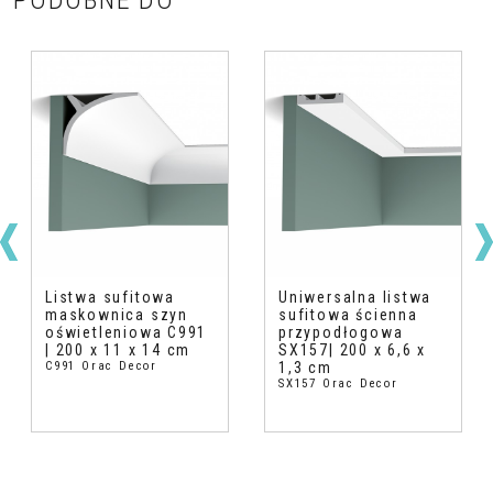
PODOBNE DO
Listwa sufitowa
Uniwersalna listwa
maskownica szyn
sufitowa ścienna
oświetleniowa C991
przypodłogowa
| 200 x 11 x 14 cm
SX157| 200 x 6,6 x
C991 Orac Decor
1,3 cm
SX157 Orac Decor