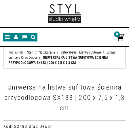
0
Menu
Panel
Lang
Szukaj
Jesteś tutaj:
Start
/
Sztukateria
/
Sztukateria | Listwy sufitowe
/
Listwy
sufitowe Orac Decor
/
UNIWERSALNA LISTWA SUFITOWA ŚCIENNA
PRZYPODŁOGOWA SX183 | 200 X 7,5 X 1,3 CM
Uniwersalna listwa sufitowa ścienna
przypodłogowa SX183 | 200 x 7,5 x 1,3
cm
Kod
:
SX183 Orac Decor