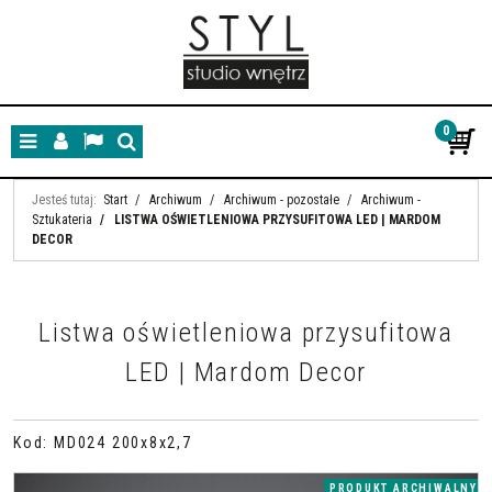
0
Menu
Panel
Lang
Szukaj
Jesteś tutaj:
Start
/
Archiwum
/
Archiwum - pozostałe
/
Archiwum -
Sztukateria
/
LISTWA OŚWIETLENIOWA PRZYSUFITOWA LED | MARDOM
DECOR
Listwa oświetleniowa przysufitowa
LED | Mardom Decor
Kod
:
MD024 200x8x2,7
PRODUKT ARCHIWALNY