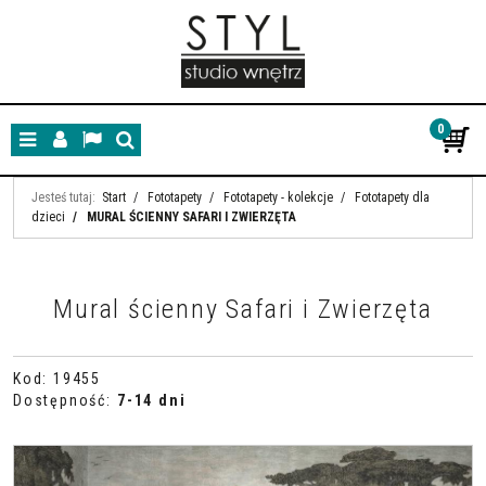
0
Menu
Panel
Lang
Szukaj
Jesteś tutaj:
Start
/
Fototapety
/
Fototapety - kolekcje
/
Fototapety dla
dzieci
/
MURAL ŚCIENNY SAFARI I ZWIERZĘTA
Mural ścienny Safari i Zwierzęta
Kod
:
19455
Dostępność
:
7-14 dni