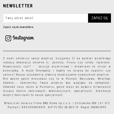
NEWSLETTER
Zapisz się do newslettera
Z nami zmienisz swoje wnętrze. Uszyjemy Ci na wymiar wszelkiego
rodzaju
dekoracje okienne
tj.
zasłony
,
firany
czy
rolety rzymskie
.
Nowoczesny styl? - żaluzje aluminiowe i drewniane to strzał w
dziesiątkę. A może
fototapety
i
tapety
na ścianę do sypialni czy
salonu? Nasza sztukateria stworzy ekskluzywne nowoczesne wnętrze.
Nie ważne gdzie mieszkasz czy to w Poznań, Warszawa, Wrocław,
Gdańsk... odmienimy Twoje wnętrze bez względu na odległość.
Odwiedź nasz salon w Poznaniu, gdzie masz do wyboru kilkanaście
tysięcy
tkanin obiciowych
, dekoracyjnych, specjalnych. Aranżacja
wnętrz tkaninami to nasza specjalność.
Właściciel serwisu firma B&S Home sp.z o.o. | Ostrowska 386 | 61-312
Poznań | KRS:0000854470 NIP:PL782-28-863-70 Regon:386863992