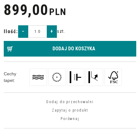
899,00
PLN
Ilość
:
−
+
szt.
DODAJ DO KOSZYKA
Cechy
tapet
:
Dodaj do przechowalni
Zapytaj o produkt
Porównaj