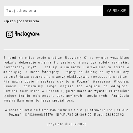
Zapisz się do newslettera
Z nami zmienisz swoje wnętrze. Uszyjemy Ci na wymiar wszelkiego
rodzaju
dekoracje okienne
tj.
zasłony
,
firany
czy
rolety rzymskie
.
Nowoczesny styl? - żaluzje aluminiowe i drewniane to strzał w
dziesiątkę. A może
fototapety
i
tapety
na ścianę do sypialni czy
salonu? Nasza sztukateria stworzy ekskluzywne nowoczesne wnętrze.
Nie ważne gdzie mieszkasz czy to w Poznań, Warszawa, Wrocław,
Gdańsk... odmienimy Twoje wnętrze bez względu na odległość.
Odwiedź nasz salon w Poznaniu, gdzie masz do wyboru kilkanaście
tysięcy
tkanin obiciowych
, dekoracyjnych, specjalnych. Aranżacja
wnętrz tkaninami to nasza specjalność.
Właściciel serwisu firma B&S Home sp.z o.o. | Ostrowska 386 | 61-312
Poznań | KRS:0000854470 NIP:PL782-28-863-70 Regon:386863992
Copyright © 2009-2025