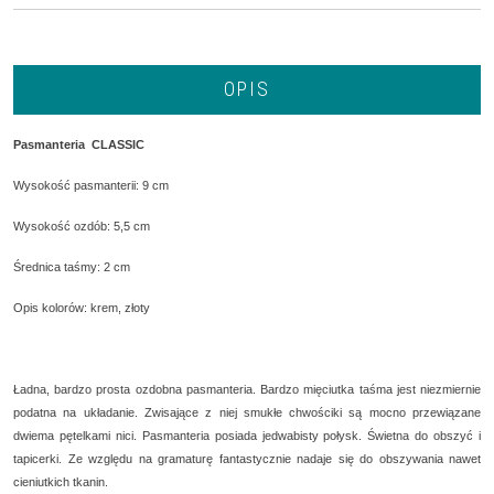
OPIS
Pasmanteria CLASSIC
Wysokość pasmanterii: 9 cm
Wysokość ozdób: 5,5 cm
Średnica taśmy: 2 cm
Opis kolorów: krem, złoty
Ładna, bardzo prosta ozdobna pasmanteria. Bardzo mięciutka taśma jest niezmiernie
podatna na układanie. Zwisające z niej smukłe chwościki są mocno przewiązane
dwiema pętelkami nici. Pasmanteria posiada jedwabisty połysk. Świetna do obszyć i
tapicerki. Ze względu na gramaturę fantastycznie nadaje się do obszywania nawet
cieniutkich tkanin.