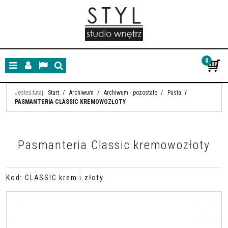
0
Menu
Panel
Lang
Szukaj
Jesteś tutaj:
Start
/
Archiwum
/
Archiwum - pozostałe
/
Pusta
/
PASMANTERIA CLASSIC KREMOWOZŁOTY
Pasmanteria Classic kremowozłoty
Kod
:
CLASSIC krem i złoty