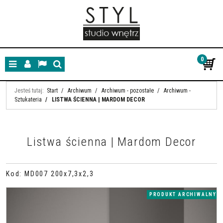
0
Menu
Panel
Lang
Szukaj
Jesteś tutaj:
Start
/
Archiwum
/
Archiwum - pozostałe
/
Archiwum -
Sztukateria
/
LISTWA ŚCIENNA | MARDOM DECOR
Listwa ścienna | Mardom Decor
Kod
:
MD007 200x7,3x2,3
PRODUKT ARCHIWALNY