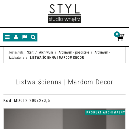
0
Menu
Panel
Lang
Szukaj
Jesteś tutaj:
Start
/
Archiwum
/
Archiwum - pozostałe
/
Archiwum -
Sztukateria
/
LISTWA ŚCIENNA | MARDOM DECOR
Listwa ścienna | Mardom Decor
Kod
:
MD012 200x2x0,5
PRODUKT ARCHIWALNY