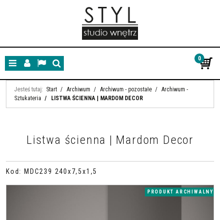
0
Menu
Panel
Lang
Szukaj
Jesteś tutaj:
Start
/
Archiwum
/
Archiwum - pozostałe
/
Archiwum -
Sztukateria
/
LISTWA ŚCIENNA | MARDOM DECOR
Listwa ścienna | Mardom Decor
Kod
:
MDC239 240x7,5x1,5
PRODUKT ARCHIWALNY