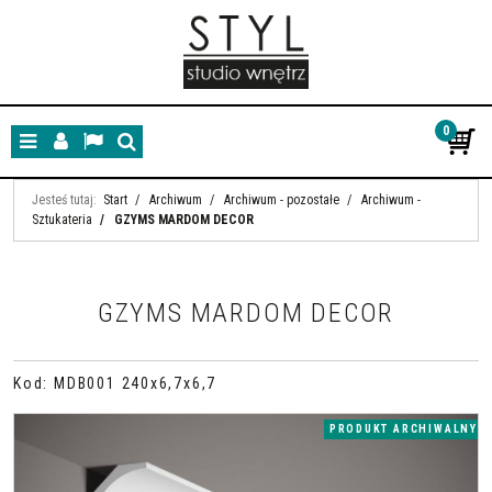
0
Menu
Panel
Lang
Szukaj
Jesteś tutaj:
Start
/
Archiwum
/
Archiwum - pozostałe
/
Archiwum -
Sztukateria
/
GZYMS MARDOM DECOR
GZYMS MARDOM DECOR
Kod
:
MDB001 240x6,7x6,7
PRODUKT ARCHIWALNY