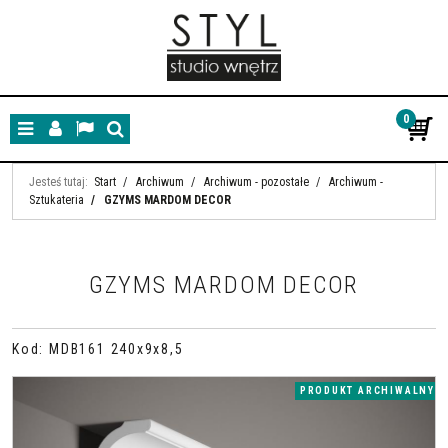
0
Menu
Panel
Lang
Szukaj
Jesteś tutaj:
Start
/
Archiwum
/
Archiwum - pozostałe
/
Archiwum -
Sztukateria
/
GZYMS MARDOM DECOR
GZYMS MARDOM DECOR
Kod
:
MDB161 240x9x8,5
PRODUKT ARCHIWALNY