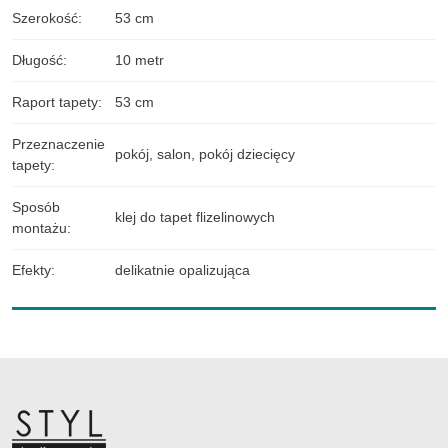
Szerokość
:
53 cm
Długość
:
10 metr
Raport tapety
:
53 cm
Przeznaczenie
pokój
,
salon
,
pokój dziecięcy
tapety
:
Sposób
klej do tapet flizelinowych
montażu
:
Efekty
:
delikatnie opalizująca