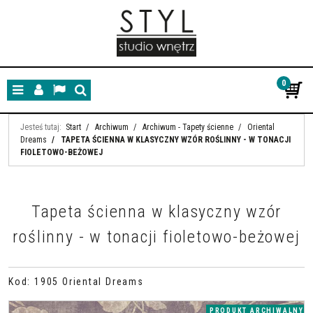
0
Menu
Panel
Lang
Szukaj
Jesteś tutaj:
Start
/
Archiwum
/
Archiwum - Tapety ścienne
/
Oriental
Dreams
/
TAPETA ŚCIENNA W KLASYCZNY WZÓR ROŚLINNY - W TONACJI
FIOLETOWO-BEŻOWEJ
Tapeta ścienna w klasyczny wzór
roślinny - w tonacji fioletowo-beżowej
Kod
:
1905 Oriental Dreams
PRODUKT ARCHIWALNY