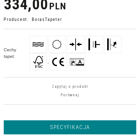
334,00
PLN
Producent
:
BorasTapeter
Cechy
tapet
:
,
Zapytaj o produkt
Porównaj
SPECYFIKACJA