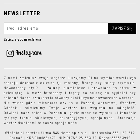
NEWSLETTER
Zapisz się do newslettera
Z nami zmienisz swoje wnętrze. Uszyjemy Ci na wymiar wszelkiego
rodzaju
dekoracje okienne
tj.
zasłony
,
firany
czy
rolety rzymskie
.
Nowoczesny styl? - żaluzje aluminiowe i drewniane to strzał w
dziesiątkę. A może
fototapety
i
tapety
na ścianę do sypialni czy
salonu? Nasza sztukateria stworzy ekskluzywne nowoczesne wnętrze.
Nie ważne gdzie mieszkasz czy to w Poznań, Warszawa, Wrocław,
Gdańsk... odmienimy Twoje wnętrze bez względu na odległość.
Odwiedź nasz salon w Poznaniu, gdzie masz do wyboru kilkanaście
tysięcy
tkanin obiciowych
, dekoracyjnych, specjalnych. Aranżacja
wnętrz tkaninami to nasza specjalność.
Właściciel serwisu firma B&S Home sp.z o.o. | Ostrowska 386 | 61-312
Poznań | KRS:0000854470 NIP:PL782-28-863-70 Regon:386863992