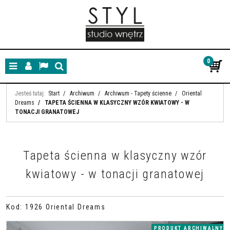
0
Menu
Panel
Lang
Szukaj
Jesteś tutaj:
Start
/
Archiwum
/
Archiwum - Tapety ścienne
/
Oriental
Dreams
/
TAPETA ŚCIENNA W KLASYCZNY WZÓR KWIATOWY - W
TONACJI GRANATOWEJ
Tapeta ścienna w klasyczny wzór
kwiatowy - w tonacji granatowej
Kod
:
1926 Oriental Dreams
PRODUKT ARCHIWALNY