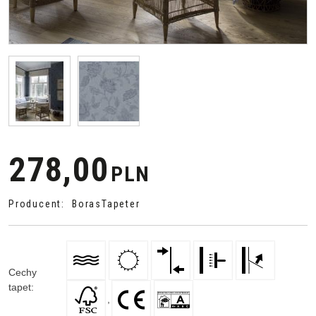
278,00
PLN
Producent
:
BorasTapeter
Cechy
tapet
:
,