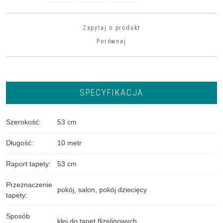
Zapytaj o produkt
Porównaj
SPECYFIKACJA
Szerokość
:
53 cm
Długość
:
10 metr
Raport tapety
:
53 cm
Przeznaczenie
pokój
,
salon
,
pokój dziecięcy
tapety
:
Sposób
klej do tapet flizelinowych