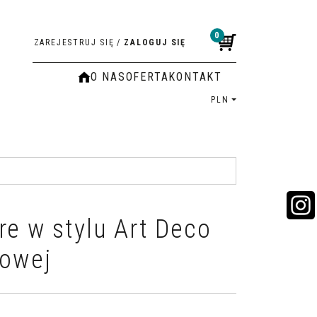
0
ZAREJESTRUJ SIĘ
/
ZALOGUJ SIĘ
O NAS
OFERTA
KONTAKT
PLN
re w stylu Art Deco
żowej