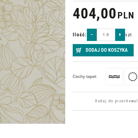
404,00
PLN
Ilość
:
−
+
szt.
DODAJ DO KOSZYKA
Cechy tapet
:
Dodaj do przechowal