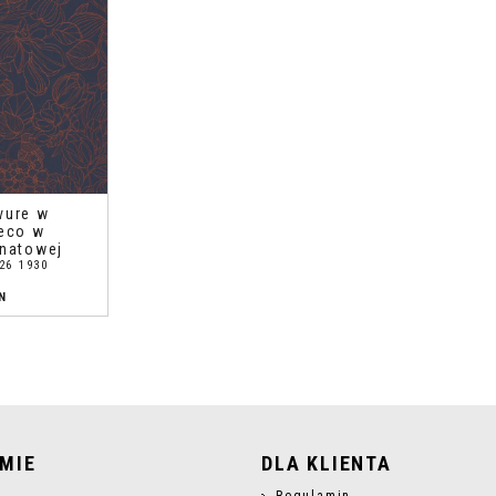
vure w
Deco w
anatowej
26 1930
N
RMIE
DLA KLIENTA