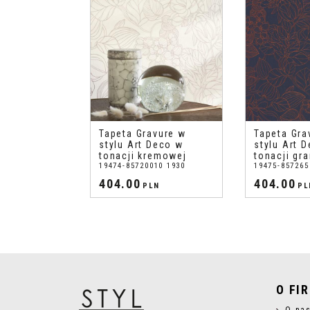
Tapeta Gravure w
Tapeta Gra
stylu Art Deco w
stylu Art 
tonacji kremowej
tonacji gr
19474-85720010 1930
19475-857265
404.00
404.00
PLN
PL
O FI