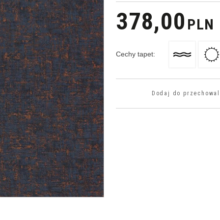
378,00
PLN
Cechy tapet
:
Dodaj do przechowal