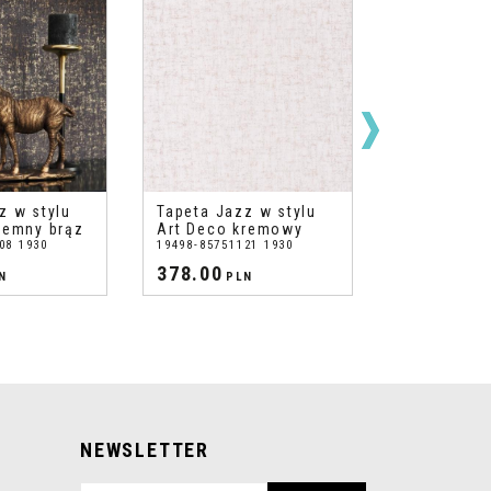
z w stylu
Tapeta Jazz w stylu
Tapeta Jaz
iemny brąz
Art Deco kremowy
Art Deco p
08 1930
19498-85751121 1930
19494-857571
378.00
378.00
N
PLN
PL
NEWSLETTER