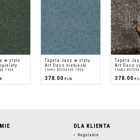
z w stylu
Tapeta Jazz w stylu
Tapeta Jaz
opielaty
Art Deco niebieski
Art Deco c
36 1930
19492-85756303 1930
19483-857594
378.00
378.00
N
PLN
PL
RMIE
DLA KLIENTA
s
Regulamin