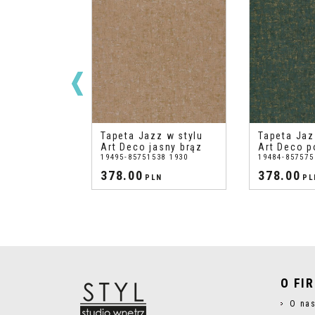
z w stylu
Tapeta Jazz w stylu
Tapeta Jaz
eglany
Art Deco jasny brąz
Art Deco p
30 1930
19495-85751538 1930
19484-857575
378.00
378.00
N
PLN
PL
O FI
O na