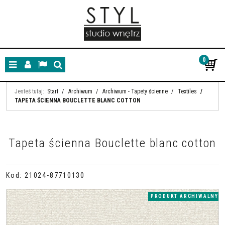
0
Menu
Panel
Lang
Szukaj
Jesteś tutaj:
Start
/
Archiwum
/
Archiwum - Tapety ścienne
/
Textiles
/
TAPETA ŚCIENNA BOUCLETTE BLANC COTTON
Tapeta ścienna Bouclette blanc cotton
Kod
:
21024-87710130
PRODUKT ARCHIWALNY