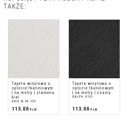
TAKŻE:
Tapeta winylowa o
Tapeta winylowa o
splocie tkaninowym
splocie tkaninowym
| na metry | złamana
| na metry | czarny
biel
RALPH 4705
KRIS W.58.354
113.00
113.00
PLN
PLN