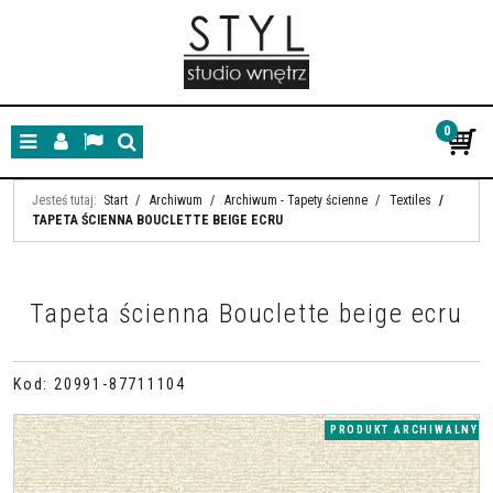
0
Menu
Panel
Lang
Szukaj
Jesteś tutaj:
Start
/
Archiwum
/
Archiwum - Tapety ścienne
/
Textiles
/
TAPETA ŚCIENNA BOUCLETTE BEIGE ECRU
Tapeta ścienna Bouclette beige ecru
Kod
:
20991-87711104
PRODUKT ARCHIWALNY