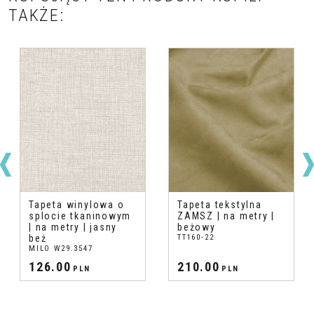
TAKŻE:
Tapeta winylowa o
Tapeta tekstylna
splocie tkaninowym
ZAMSZ | na metry |
| na metry | jasny
beżowy
beż
TT160-22
MILO W29.3547
126.00
210.00
PLN
PLN