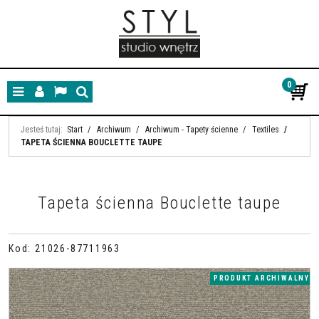
0
Menu
Panel
Lang
Szukaj
Jesteś tutaj:
Start
/
Archiwum
/
Archiwum - Tapety ścienne
/
Textiles
/
TAPETA ŚCIENNA BOUCLETTE TAUPE
Tapeta ścienna Bouclette taupe
Kod
:
21026-87711963
PRODUKT ARCHIWALNY