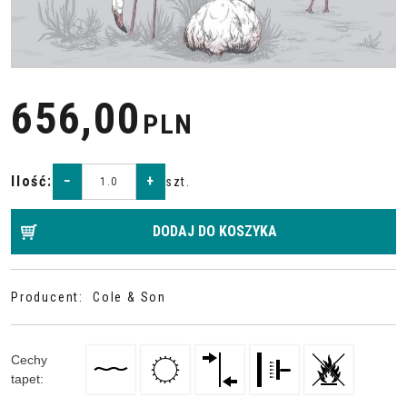
656,00
PLN
Ilość
:
−
+
szt.
DODAJ DO KOSZYKA
Producent
:
Cole & Son
Cechy
tapet
: