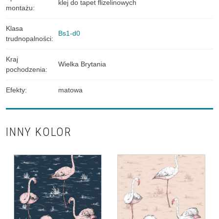
klej do tapet flizelinowych
montażu
:
Klasa
Bs1-d0
trudnopalności
:
Kraj
Wielka Brytania
pochodzenia
:
Efekty
:
matowa
INNY KOLOR