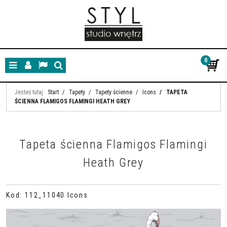
0
Menu
Panel
Lang
Szukaj
Jesteś tutaj:
Start
/
Tapety
/
Tapety ścienne
/
Icons
/
TAPETA
ŚCIENNA FLAMIGOS FLAMINGI HEATH GREY
Tapeta ścienna Flamigos Flamingi
Heath Grey
Kod
:
112_11040 Icons