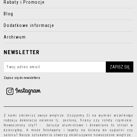
Rabaty i Promocje
Blog
Dodatkowe informacje
Archiwum
NEWSLETTER
Zapisz się do newslettera
Z nami zmienisz swoje wnętrze. Uszyjemy Ci na wymiar wszelkiego
rodzaju
dekoracje okienne
tj.
zasłony
,
firany
czy
rolety rzymskie
.
Nowoczesny styl? - żaluzje aluminiowe i drewniane to strzał w
dziesiątkę. A może
fototapety
i
tapety
na ścianę do sypialni czy
salonu? Nasza sztukateria stworzy ekskluzywne nowoczesne wnętrze.