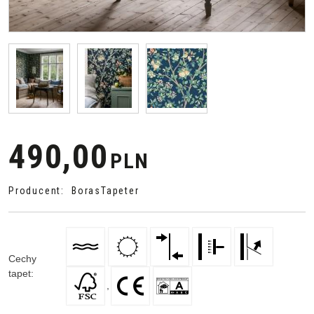
490,00
PLN
Producent
:
BorasTapeter
Cechy
tapet
:
,