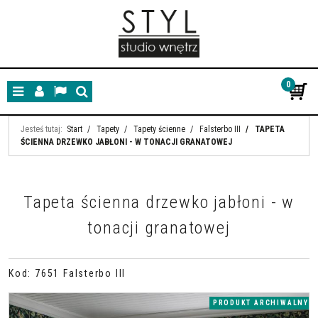
0
Menu
Panel
Lang
Szukaj
Jesteś tutaj:
Start
/
Tapety
/
Tapety ścienne
/
Falsterbo III
/
TAPETA
ŚCIENNA DRZEWKO JABŁONI - W TONACJI GRANATOWEJ
Tapeta ścienna drzewko jabłoni - w
tonacji granatowej
Kod
:
7651 Falsterbo III
PRODUKT ARCHIWALNY